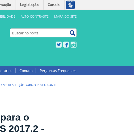
rmação
Legislação
Canais
IBILIDADE
ALTO CONTRASTE
MAPA DO SITE
Buscar no portal
Buscar no portal
Twitter
Facebook
Instagram
orários
Contato
Perguntas Frequentes
 11/2018 SELEÇÃO PARA O RESTAURANTE
 para o
S 2017.2 -