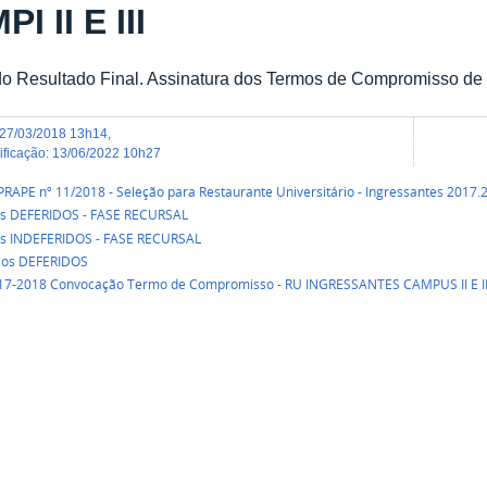
I II E III
o Resultado Final. Assinatura dos Termos de Compromisso de 
27/03/2018 13h14
,
dificação
:
13/06/2022 10h27
 PRAPE nº 11/2018 - Seleção para Restaurante Universitário - Ingressantes 2017.2 
ios DEFERIDOS - FASE RECURSAL
ios INDEFERIDOS - FASE RECURSAL
sos DEFERIDOS
 17-2018 Convocação Termo de Compromisso - RU INGRESSANTES CAMPUS II E III 