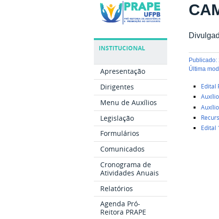
CAMP
Divulgad
INSTITUCIONAL
publicado
:
última mo
Apresentação
Dirigentes
Edital
Auxíl
Menu de Auxílios
Auxíl
Legislação
Recur
Edital
Formulários
Comunicados
Cronograma de
Atividades Anuais
Relatórios
Agenda Pró-
Reitora PRAPE