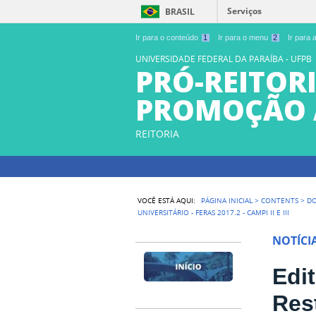
Serviços
BRASIL
Ir para o conteúdo
1
Ir para o menu
2
Ir para
UNIVERSIDADE FEDERAL DA PARAÍBA - UFPB
PRÓ-REITORI
PROMOÇÃO 
REITORIA
VOCÊ ESTÁ AQUI:
PÁGINA INICIAL
>
CONTENTS
>
D
UNIVERSITÁRIO - FERAS 2017.2 - CAMPI II E III
NOTÍCI
Edi
Res