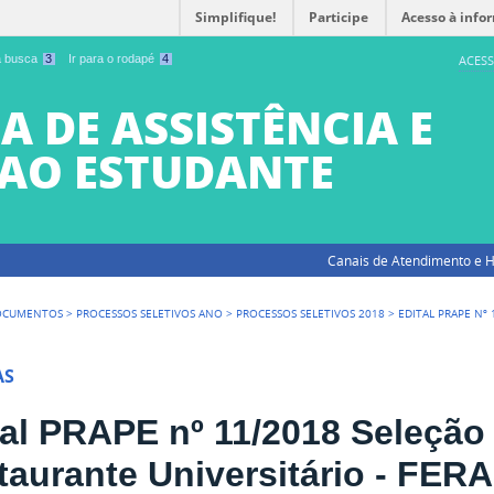
Simplifique!
Participe
Acesso à info
 a busca
3
Ir para o rodapé
4
ACESS
A DE ASSISTÊNCIA E
AO ESTUDANTE
Canais de Atendimento e H
OCUMENTOS
>
PROCESSOS SELETIVOS ANO
>
PROCESSOS SELETIVOS 2018
>
EDITAL PRAPE Nº
AS
tal PRAPE nº 11/2018 Seleção
taurante Universitário - FERA