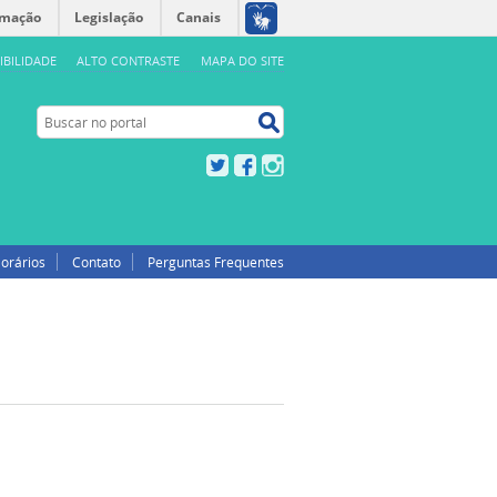
rmação
Legislação
Canais
IBILIDADE
ALTO CONTRASTE
MAPA DO SITE
Buscar no portal
Buscar no portal
Twitter
Facebook
Instagram
orários
Contato
Perguntas Frequentes