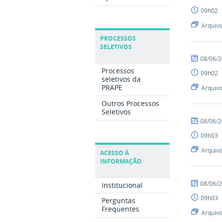
igor
09h02
Arquiv
PROCESSOS
SELETIVOS
por
publicado
08/06/
markus
Processos
09h02
seletivos da
PRAPE
Arquiv
Outros Processos
Seletivos
por
publicado
08/06/
igor
09h03
Arquiv
ACESSO À
INFORMAÇÃO
por
publicado
08/06/
Institucional
markus
09h03
Perguntas
Frequentes
Arquiv