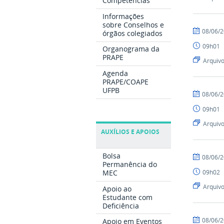
Competências
Informações
sobre Conselhos e
por
publicado
08/06/
órgãos colegiados
albertowid
09h01
Organograma da
PRAPE
Arquiv
Agenda
PRAPE/COAPE
UFPB
por
publicado
08/06/
albertowid
09h01
Arquiv
AUXÍLIOS E APOIOS
Bolsa
por
publicado
08/06/
Permanência do
albertowid
09h02
MEC
Arquiv
Apoio ao
Estudante com
Deficiência
por
publicado
08/06/
Apoio em Eventos