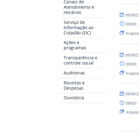
Canais de
Atendimento e
Horários
por
publicado
08/06/
markus
Serviço de
09h03
Informação ao
Cidadão (SIC)
Arquiv
Ações e
programas
por
publicado
08/06/
Transparência e
markus
controle social
09h03
Auditorias
Arquiv
Receitas e
Despesas
por
publicado
08/06/
Ouvidoria
markus
09h03
Arquiv