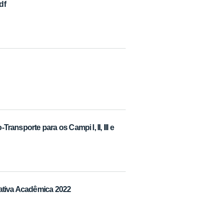
df
Transporte para os Campi I, II, III e
icativa Acadêmica 2022