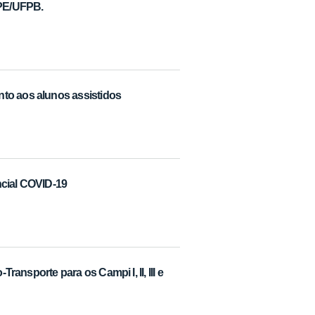
APE/UFPB.
to aos alunos assistidos
ncial COVID-19
Transporte para os Campi I, II, III e