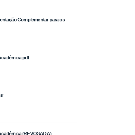
limentação Complementar para os
 Acadêmica.pdf
df
iva Acadêmica (REVOGADA)