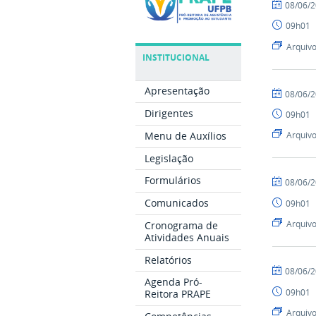
por
publicado
08/06/
albertowid
09h01
Arquiv
INSTITUCIONAL
Apresentação
por
publicado
08/06/
albertowid
Dirigentes
09h01
Menu de Auxílios
Arquiv
Legislação
Formulários
por
publicado
08/06/
albertowid
Comunicados
09h01
Arquiv
Cronograma de
Atividades Anuais
Relatórios
por
publicado
08/06/
Agenda Pró-
albertowid
09h01
Reitora PRAPE
Arquiv