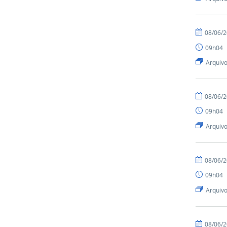
por
publicado
08/06/
igor
09h04
Arquiv
por
publicado
08/06/
igor
09h04
Arquiv
por
publicado
08/06/
igor
09h04
Arquiv
por
publicado
08/06/