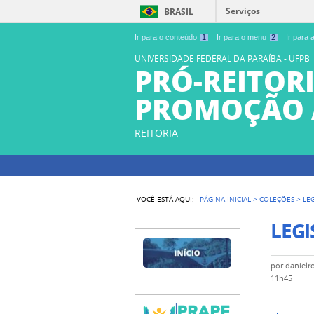
Serviços
BRASIL
Ir para o conteúdo
1
Ir para o menu
2
Ir para
UNIVERSIDADE FEDERAL DA PARAÍBA - UFPB
PRÓ-REITORI
PROMOÇÃO 
REITORIA
VOCÊ ESTÁ AQUI:
PÁGINA INICIAL
>
COLEÇÕES
>
LE
LEGI
por
danielr
11h45