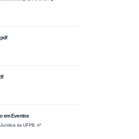
.pdf
df
ção em Eventos
Jurídica da UFPB: nº