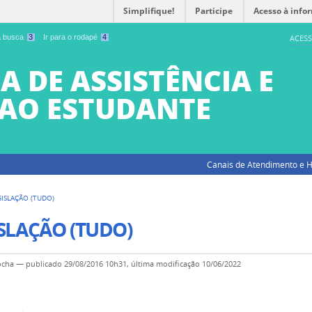
Simplifique!
Participe
Acesso à info
 a busca
3
Ir para o rodapé
4
ACESS
A DE ASSISTÊNCIA E
AO ESTUDANTE
Canais de Atendimento e H
GISLAÇÃO (TUDO)
SLAÇÃO (TUDO)
ocha
—
publicado
29/08/2016 10h31,
última modificação
10/06/2022