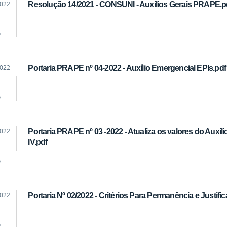
2022
Resolução 14/2021 - CONSUNI - Auxílios Gerais PRAPE.p
eos
o
2022
Portaria PRAPE nº 04-2022 - Auxílio Emergencial EPIs.pdf
eos
o
2022
Portaria PRAPE nº 03 -2022 - Atualiza os valores do Auxílio-
eos
IV.pdf
o
2022
Portaria Nº 02/2022 - Critérios Para Permanência e Justif
eos
o