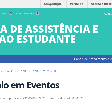
Simplifique!
Participe
Acesso à info
 a busca
3
Ir para o rodapé
4
ACESS
A DE ASSISTÊNCIA E
AO ESTUDANTE
Canais de Atendimento e H
ENU
>
AUXÍLIOS E APOIOS
>
APOIO EM EVENTOS
io em Eventos
ocha
—
publicado
29/08/2016 09h28,
última modificação
08/08/2019