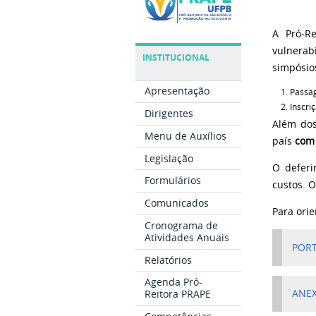
A Pró-R
vulnerab
INSTITUCIONAL
simpósio
Apresentação
Passag
Inscri
Dirigentes
Além dos
Menu de Auxílios
país
com 
Legislação
O deferi
Formulários
custos. 
Comunicados
Para ori
Cronograma de
Atividades Anuais
PORT
Relatórios
Agenda Pró-
Reitora PRAPE
ANEX