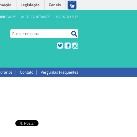
rmação
Legislação
Canais
IBILIDADE
ALTO CONTRASTE
MAPA DO SITE
Buscar no portal
Buscar no portal
Twitter
Facebook
Instagram
orários
Contato
Perguntas Frequentes