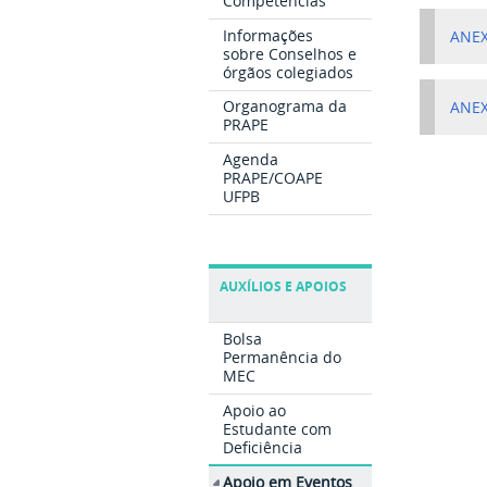
Competências
Informações
ANEX
sobre Conselhos e
órgãos colegiados
Organograma da
ANEX
PRAPE
Agenda
PRAPE/COAPE
UFPB
AUXÍLIOS E APOIOS
Bolsa
Permanência do
MEC
Apoio ao
Estudante com
Deficiência
Apoio em Eventos