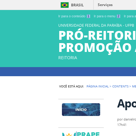
Serviços
BRASIL
Ir para o conteúdo
1
Ir para o menu
2
Ir para
UNIVERSIDADE FEDERAL DA PARAÍBA - UFPB
PRÓ-REITORI
PROMOÇÃO 
REITORIA
VOCÊ ESTÁ AQUI:
PÁGINA INICIAL
>
CONTENTS
>
M
Apo
por
danielr
17h41