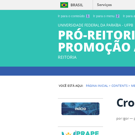
Serviços
BRASIL
Ir para o conteúdo
1
Ir para o menu
2
Ir para
UNIVERSIDADE FEDERAL DA PARAÍBA - UFPB
PRÓ-REITORI
PROMOÇÃO 
REITORIA
VOCÊ ESTÁ AQUI:
PÁGINA INICIAL
>
CONTENTS
>
M
Cro
por
igor
—