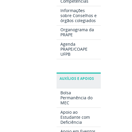
Competências
Informações
sobre Conselhos e
órgãos colegiados
Organograma da
PRAPE
Agenda
PRAPE/COAPE
UFPB
AUXÍLIOS E APOIOS
Bolsa
Permanência do
MEC
Apoio ao
Estudante com
Deficiência
Apoio em Eventos