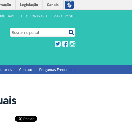
rmação
Legislação
Canais
IBILIDADE
ALTO CONTRASTE
MAPA DO SITE
Buscar no portal
Buscar no portal
Twitter
Facebook
Instagram
orários
Contato
Perguntas Frequentes
ais