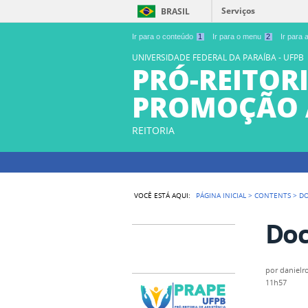
Serviços
BRASIL
Ir para o conteúdo
1
Ir para o menu
2
Ir para
UNIVERSIDADE FEDERAL DA PARAÍBA - UFPB
PRÓ-REITORI
PROMOÇÃO 
REITORIA
VOCÊ ESTÁ AQUI:
PÁGINA INICIAL
>
CONTENTS
>
D
Do
por
danielr
11h57