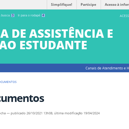
Simplifique!
Participe
Acesso à info
 a busca
3
Ir para o rodapé
4
ACESS
A DE ASSISTÊNCIA E
AO ESTUDANTE
Canais de Atendimento e H
OCUMENTOS
cumentos
ocha
—
publicado
26/10/2021 13h08,
última modificação
19/04/2024