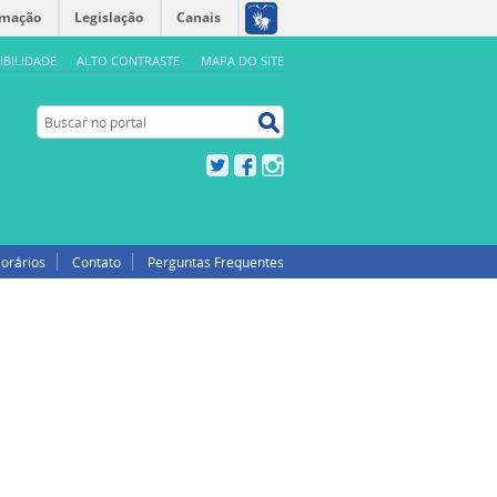
rmação
Legislação
Canais
IBILIDADE
ALTO CONTRASTE
MAPA DO SITE
Buscar no portal
Buscar no portal
Twitter
Facebook
Instagram
orários
Contato
Perguntas Frequentes