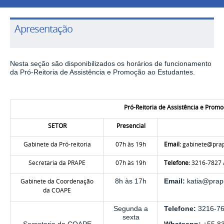
Apresentação
Nesta seção são disponibilizados os horários de funcionamento
da Pró-Reitoria de Assistência e Promoção ao Estudantes.
Pró-Reitoria de Assistência e Prom
SETOR
Presencial
Gabinete da Pró-reitoria
07h às 19h
Email:
gabinete@prap
Secretaria da PRAPE
07h às 19h
Telefone:
3216-7827 
Gabinete da Coordenação
8h às 17h
Email:
katia@prap
da COAPE
Segunda a
Telefone:
3216-7
sexta
Secretaria da COAPE
Whatsapp:
+55 83