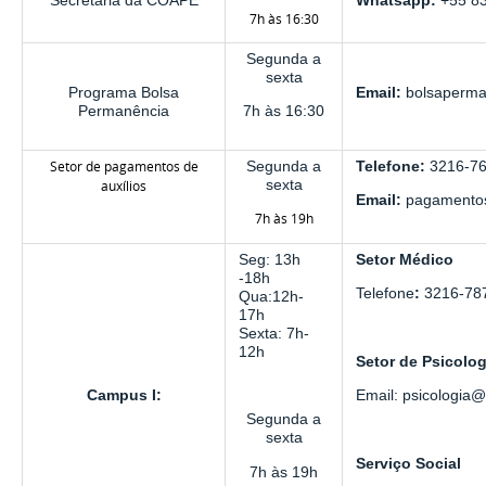
7h às 16:30
Segunda a
sexta
Programa Bolsa
Email:
bolsaperma
Permanência
7h às 16:30
Setor de pagamentos de
Segunda a
Telefone:
3216-7
sexta
auxílios
Email:
pagamentos
7h às 19h
Seg: 13h
Setor Médico
-18h
Telefone
:
3216-787
Qua:12h-
17h
Sexta: 7h-
12h
Setor de Psicolog
Campus I:
Email: psicologia
Segunda a
sexta
Serviço Social
7h às 19h