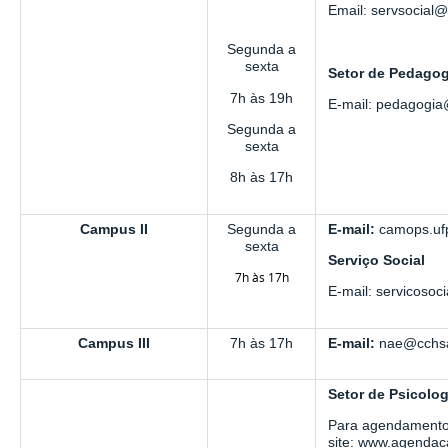
Email: servsocial
Segunda a
sexta
Setor de Pedagog
7h às 19h
E-mail: pedagogia
Segunda a
sexta
8h às 17h
Campus II
Segunda a
E-mail:
camops.uf
sexta
Serviço Social
7h às 17h
E-mail: servicoso
Campus III
7h às 17h
E-mail:
nae@cchsa
Setor de Psicolog
Para agendamento 
site: www.agendac