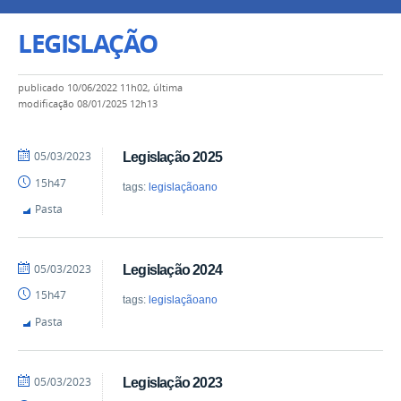
LEGISLAÇÃO
publicado
10/06/2022 11h02,
última
modificação
08/01/2025 12h13
por
publicado
05/03/2023
Legislação 2025
albertowideos
15h47
tags:
legislaçãoano
Pasta
por
publicado
05/03/2023
Legislação 2024
albertowideos
15h47
tags:
legislaçãoano
Pasta
por
publicado
05/03/2023
Legislação 2023
albertowideos