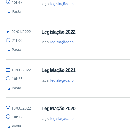
15h47
tags:
legislaçãoano
Pasta
por
publicado
02/01/2022
Legislação 2022
albertowideos
21h00
tags:
legislaçãoano
Pasta
por
publicado
10/06/2022
Legislação 2021
albertowideos
10h35
tags:
legislaçãoano
Pasta
por
publicado
10/06/2022
Legislação 2020
albertowideos
10h12
tags:
legislaçãoano
Pasta