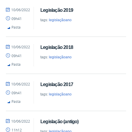
por
publicado
10/06/2022
Legislação 2019
albertowideos
09h41
tags:
legislaçãoano
Pasta
por
publicado
10/06/2022
Legislação 2018
albertowideos
09h41
tags:
legislaçãoano
Pasta
por
publicado
10/06/2022
Legislação 2017
albertowideos
09h41
tags:
legislaçãoano
Pasta
por
publicado
10/06/2022
Legislação (antigo)
albertowideos
11h12
tags:
legislaçãoano