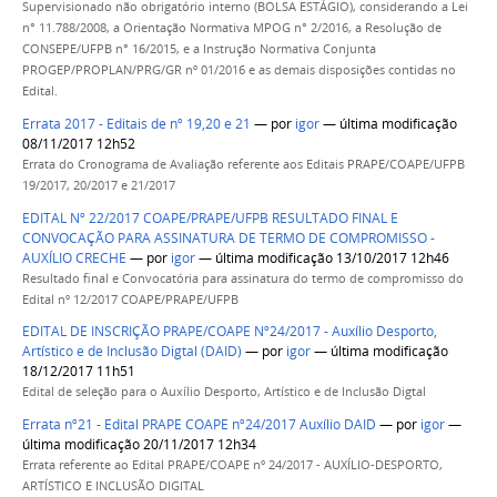
Supervisionado não obrigatório interno (BOLSA ESTÁGIO), considerando a Lei
n° 11.788/2008, a Orientação Normativa MPOG n° 2/2016, a Resolução de
CONSEPE/UFPB n° 16/2015, e a Instrução Normativa Conjunta
PROGEP/PROPLAN/PRG/GR nº 01/2016 e as demais disposições contidas no
Edital.
Errata 2017 - Editais de nº 19,20 e 21
—
por
igor
— última modificação
08/11/2017 12h52
Errata do Cronograma de Avaliação referente aos Editais PRAPE/COAPE/UFPB
19/2017, 20/2017 e 21/2017
EDITAL Nº 22/2017 COAPE/PRAPE/UFPB RESULTADO FINAL E
CONVOCAÇÃO PARA ASSINATURA DE TERMO DE COMPROMISSO -
AUXÍLIO CRECHE
—
por
igor
— última modificação 13/10/2017 12h46
Resultado final e Convocatória para assinatura do termo de compromisso do
Edital nº 12/2017 COAPE/PRAPE/UFPB
EDITAL DE INSCRIÇÃO PRAPE/COAPE Nº24/2017 - Auxílio Desporto,
Artístico e de Inclusão Digtal (DAID)
—
por
igor
— última modificação
18/12/2017 11h51
Edital de seleção para o Auxílio Desporto, Artístico e de Inclusão Digtal
Errata nº21 - Edital PRAPE COAPE nº24/2017 Auxílio DAID
—
por
igor
—
última modificação 20/11/2017 12h34
Errata referente ao Edital PRAPE/COAPE nº 24/2017 - AUXÍLIO-DESPORTO,
ARTÍSTICO E INCLUSÃO DIGITAL