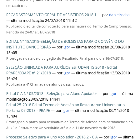
DE AUXÍLIOS
RECADASTRAMENTO GERAL DE ASSISTIDOS 2018.1
—
por
danielrocha
— última modificação 24/07/2018 11h12
Publicado o edital de convocação para assinatura do Termo de Compromisso.
Período de 24-07 a 31/07/2018
EDITAL Nº 18/2018-SELEÇÃO DE BOLSISTAS PARA O CONVÊNIO DO
INSTITUTO BANCORBRÁS
—
por
igor
— última modificação 20/08/2018
13h05
Prorrogada data de divulgação do Resultado Final para o dia 16/07/2018.
SELEÇÃO UNIFICADA PARA AUXÍLIOS ESTUDANTIS 2018 - Edital
PRAPE/COAPE nº 21/2018
—
por
igor
— última modificação 13/02/2019
16h24
Publicada a 4ª Chamada de alunos classificados.
Edital CIA Nº 05/2018 - Seleção para Aluno Apoiador
—
por
igor
— última
modificação 28/09/2018 14h41
Edital 25-2018 Edital Termo de Adesão ao Restaurante Universitário -
Portaria 07-2018 - PRAPE
—
por
igor
— última modificação 06/11/2018
13h04
Prorrogado o prazo para assinatura de Termo de Adesão para permanência no
Auxílio Restaurante Universitário até o dia 11 de novembro de 2018.
Processo Seletivo para Aluno Apoiador - 2018.2 - CIA
—
por
igor
— última