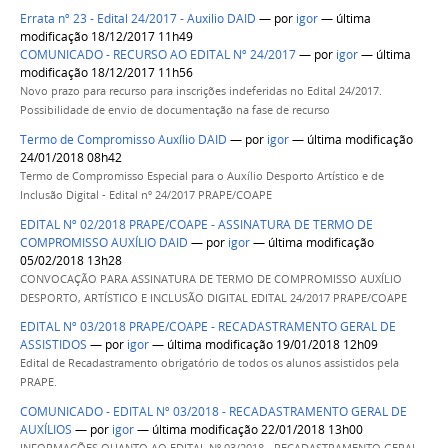
Errata nº 23 - Edital 24/2017 - Auxilio DAID
—
por
igor
— última
modificação 18/12/2017 11h49
COMUNICADO - RECURSO AO EDITAL Nº 24/2017
—
por
igor
— última
modificação 18/12/2017 11h56
Novo prazo para recurso para inscrições indeferidas no Edital 24/2017.
Possibilidade de envio de documentação na fase de recurso
Termo de Compromisso Auxílio DAID
—
por
igor
— última modificação
24/01/2018 08h42
Termo de Compromisso Especial para o Auxílio Desporto Artístico e de
Inclusão Digital - Edital nº 24/2017 PRAPE/COAPE
EDITAL Nº 02/2018 PRAPE/COAPE - ASSINATURA DE TERMO DE
COMPROMISSO AUXÍLIO DAID
—
por
igor
— última modificação
05/02/2018 13h28
CONVOCAÇÃO PARA ASSINATURA DE TERMO DE COMPROMISSO AUXÍLIO
DESPORTO, ARTÍSTICO E INCLUSÃO DIGITAL EDITAL 24/2017 PRAPE/COAPE
EDITAL Nº 03/2018 PRAPE/COAPE - RECADASTRAMENTO GERAL DE
ASSISTIDOS
—
por
igor
— última modificação 19/01/2018 12h09
Edital de Recadastramento obrigatório de todos os alunos assistidos pela
PRAPE.
COMUNICADO - EDITAL Nº 03/2018 - RECADASTRAMENTO GERAL DE
AUXÍLIOS
—
por
igor
— última modificação 22/01/2018 13h00
INFORMAÇÕES QUANTO AO EDITAL Nº 03/2018 - RECADASTRAMENTO GERAL