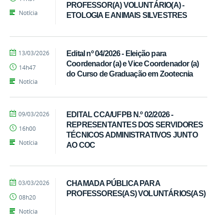
Candido
PROFESSOR(A) VOLUNTÁRIO(A) -
Notícia
ETOLOGIA E ANIMAIS SILVESTRES
por
publicado
13/03/2026
Edital nº 04/2026 - Eleição para
Ivandro
Coordenador (a) e Vice Coordenador (a)
14h47
Candido
do Curso de Graduação em Zootecnia
Notícia
por
publicado
09/03/2026
EDITAL CCA/UFPB N.º 02/2026 -
Ivandro
REPRESENTANTES DOS SERVIDORES
16h00
Candido
TÉCNICOS ADMINISTRATIVOS JUNTO
Notícia
AO COC
por
publicado
03/03/2026
CHAMADA PÚBLICA PARA
Ivandro
PROFESSORES(AS) VOLUNTÁRIOS(AS)
08h20
Candido
Notícia