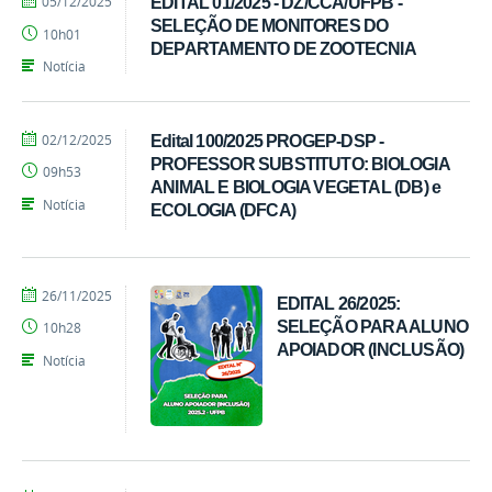
05/12/2025
EDITAL 01/2025 - DZ/CCA/UFPB -
Ivandro
SELEÇÃO DE MONITORES DO
10h01
Candido
DEPARTAMENTO DE ZOOTECNIA
Notícia
por
publicado
02/12/2025
Edital 100/2025 PROGEP-DSP -
Ivandro
PROFESSOR SUBSTITUTO: BIOLOGIA
09h53
Candido
ANIMAL E BIOLOGIA VEGETAL (DB) e
Notícia
ECOLOGIA (DFCA)
por
publicado
26/11/2025
EDITAL 26/2025:
Ivandro
SELEÇÃO PARA ALUNO
10h28
Candido
APOIADOR (INCLUSÃO)
Notícia