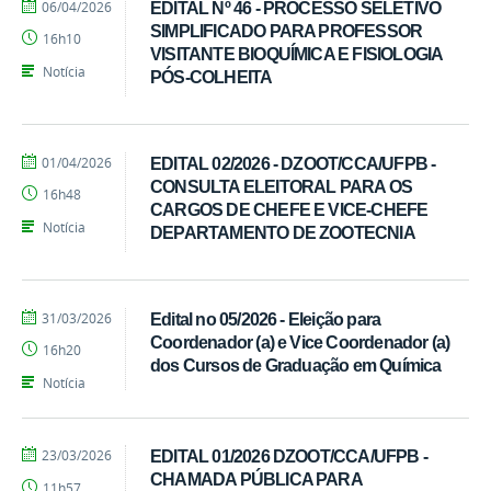
por
publicado
06/04/2026
EDITAL Nº 46 - PROCESSO SELETIVO
Ivandro
SIMPLIFICADO PARA PROFESSOR
16h10
Candido
VISITANTE BIOQUÍMICA E FISIOLOGIA
Notícia
PÓS-COLHEITA
por
publicado
01/04/2026
EDITAL 02/2026 - DZOOT/CCA/UFPB -
Ivandro
CONSULTA ELEITORAL PARA OS
16h48
Candido
CARGOS DE CHEFE E VICE-CHEFE
Notícia
DEPARTAMENTO DE ZOOTECNIA
por
publicado
31/03/2026
Edital no 05/2026 - Eleição para
Ivandro
Coordenador (a) e Vice Coordenador (a)
16h20
Candido
dos Cursos de Graduação em Química
Notícia
por
publicado
23/03/2026
EDITAL 01/2026 DZOOT/CCA/UFPB -
Ivandro
CHAMADA PÚBLICA PARA
11h57