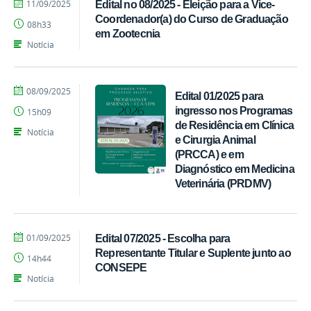
por
publicado
11/09/2025
Edital no 08/2025 - Eleição para a Vice-
Ivandro
Coordenador(a) do Curso de Graduação
08h33
Candido
em Zootecnia
Notícia
por
publicado
08/09/2025
Edital 01/2025 para
Ivandro
ingresso nos Programas
15h09
Candido
de Residência em Clínica
Notícia
e Cirurgia Animal
(PRCCA) e em
Diagnóstico em Medicina
Veterinária (PRDMV)
por
publicado
01/09/2025
Edital 07/2025 - Escolha para
Ivandro
Representante Titular e Suplente junto ao
14h44
Candido
CONSEPE
Notícia