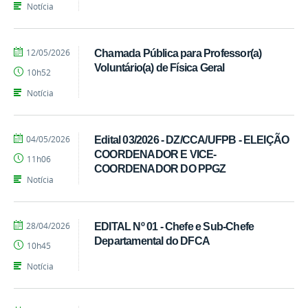
Notícia
por
publicado
12/05/2026
Chamada Pública para Professor(a)
Ivandro
Voluntário(a) de Física Geral
10h52
Candido
Notícia
por
publicado
04/05/2026
Edital 03/2026 - DZ/CCA/UFPB - ELEIÇÃO
Ivandro
COORDENADOR E VICE-
11h06
Candido
COORDENADOR DO PPGZ
Notícia
por
publicado
28/04/2026
EDITAL Nº 01 - Chefe e Sub-Chefe
Ivandro
Departamental do DFCA
10h45
Candido
Notícia