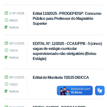
por
publicado
21/01/2026
Edital 110/2025 - PROGEP/DSP: Concurso
Ivandro
Público para Professor do Magistério
09h25
Candido
Superior
Notícia
por
publicado
30/12/2025
EDITAL Nº. 12/2025 - CCA/UFPB - 5 (cinco)
Ivandro
vagas de estágio curricular
13h14
Candido
supervisionado não obrigatório (Bolsa-
Notícia
Estágio)
por
publicado
09/12/2025
Edital de Monitoria 7/2025 DB/CCA
Ivandro
15h22
Candido
Notícia
por
publicado