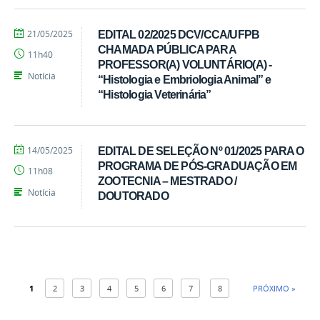
por
publicado
21/05/2025
EDITAL 02/2025 DCV/CCA/UFPB
Ivandro
CHAMADA PÚBLICA PARA
11h40
Candido
PROFESSOR(A) VOLUNTÁRIO(A) -
Notícia
“Histologia e Embriologia Animal” e
“Histologia Veterinária”
por
publicado
14/05/2025
EDITAL DE SELEÇÃO Nº 01/2025 PARA O
Ivandro
PROGRAMA DE PÓS-GRADUAÇÃO EM
11h08
Candido
ZOOTECNIA – MESTRADO /
Notícia
DOUTORADO
1
2
3
4
5
6
7
8
PRÓXIMO »