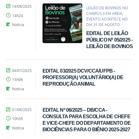
por
publicado
14/08/2025
LEILÃO DE BOVINOS NO
Ivandro
CAMPUS II EM AREIA;
14h24
Candido
EVENTO ACONTECE NO
Notícia
DIA 31 DE AGOSTO
EDITAL DE LEILÃO
PÚBLICO Nº 05/2025 -
LEILÃO DE BOVINOS
por
publicado
04/07/2025
EDITAL 03/2025 DCV/CCA/UFPB -
Ivandro
PROFESSOR(A) VOLUNTÁRIO(A) DE
15h06
Candido
REPRODUÇÃO ANIMAL
Notícia
por
publicado
01/08/2025
EDITAL Nº 06/2025 – DB/CCA -
Ivandro
CONSULTA PARA ESCOLHA DE CHEFE
10h35
Candido
E VICE-CHEFE DO DEPARTAMENTO DE
Notícia
BIOCIÊNCIAS PARA O BIÊNIO 2025-2027