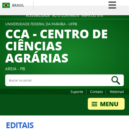
BRASIL
Simplifique!
ACESSIBILIDADE
ALTO CONTRASTE
MAPA DO SITE
Comunica BR
UNIVERSIDADE FEDERAL DA PARAÍBA - UFPB
CCA - CENTRO DE
Participe
CIÊNCIAS
Acesso à informação
AGRÁRIAS
Legislação
Canais
AREIA - PB
Buscar no portal
Bus
Suporte
Contato
Webmail
EDITAIS