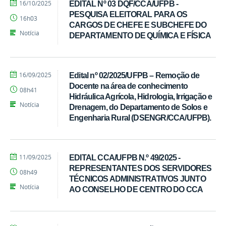
por
publicado
16/10/2025
EDITAL Nº 03 DQF/CCA/UFPB -
Ivandro
PESQUISA ELEITORAL PARA OS
16h03
Candido
CARGOS DE CHEFE E SUBCHEFE DO
Notícia
DEPARTAMENTO DE QUÍMICA E FÍSICA
por
publicado
16/09/2025
Edital nº 02/2025/UFPB – Remoção de
Ivandro
Docente na área de conhecimento
08h41
Candido
Hidráulica Agrícola, Hidrologia, Irrigação e
Notícia
Drenagem, do Departamento de Solos e
Engenharia Rural (DSENGR/CCA/UFPB).
por
publicado
11/09/2025
EDITAL CCA/UFPB N.º 49/2025 -
Ivandro
REPRESENTANTES DOS SERVIDORES
08h49
Candido
TÉCNICOS ADMINISTRATIVOS JUNTO
Notícia
AO CONSELHO DE CENTRO DO CCA