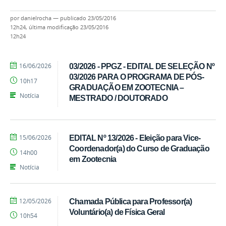
por
danielrocha
—
publicado
23/05/2016
12h24,
última modificação
23/05/2016
12h24
por
publicado
16/06/2026
03/2026 - PPGZ - EDITAL DE SELEÇÃO Nº
Ivandro
03/2026 PARA O PROGRAMA DE PÓS-
10h17
Candido
GRADUAÇÃO EM ZOOTECNIA –
Notícia
MESTRADO / DOUTORADO
por
publicado
15/06/2026
EDITAL Nº 13/2026 - Eleição para Vice-
Ivandro
Coordenador(a) do Curso de Graduação
14h00
Candido
em Zootecnia
Notícia
por
publicado
12/05/2026
Chamada Pública para Professor(a)
Ivandro
Voluntário(a) de Física Geral
10h54
Candido