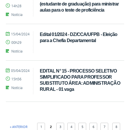
Ivandro
(estudante de graduação) para ministrar
14h28
Candido
aulas para o teste de proficiência
Notícia
por
publicado
15/04/2024
Edital 01/2024 - DZ/CCA/UFPB - Eleição
Ivandro
para a Chefia Departamental
00h29
Candido
Notícia
por
publicado
05/04/2024
EDITAL N° 15 - PROCESSO SELETIVO
Ivandro
SIMPLIFICADO PARA PROFESSOR
15h56
Candido
SUBSTITUTO ÁREA: ADMINISTRAÇÃO
Notícia
RURAL - 01 vaga
« ANTERIOR
1
2
3
4
5
6
7
8