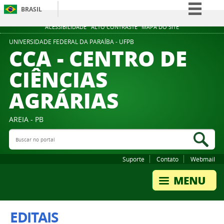
BRASIL
Simplifique!
ACESSIBILIDADE
ALTO CONTRASTE
MAPA DO SITE
Comunica BR
UNIVERSIDADE FEDERAL DA PARAÍBA - UFPB
CCA - CENTRO DE
Participe
CIÊNCIAS
Acesso à informação
AGRÁRIAS
Legislação
Canais
AREIA - PB
Buscar no portal
Bus
Suporte
Contato
Webmail
EDITAIS