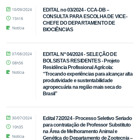
por
publicado
10/09/2024
EDITAL no 03/2024 - CCA-DB –
Ivandro
CONSULTA PARA ESCOLHA DE VICE-
15h16
Candido
CHEFE DO DEPARTAMENTO DE
Notícia
BIOCIÊNCIAS
por
publicado
07/08/2024
EDITAL Nº 04/2024 - SELEÇÃO DE
Ivandro
BOLSISTAS RESIDENTES - Projeto
08h56
Candido
Residência Profissional Agrícola:
Notícia
“Trocando experiências para alcançar alta
produtividade e sustentabilidade
agropecuária na região mais seca do
Brasil”
por
publicado
30/07/2024
Edital 72/2024 - Processo Seletivo Seriado
Ivandro
para contratação de Professor Substituto
10h35
Candido
na Área de Melhoramento Animal e
Notícia
Genética do Departamento de Zootecnia –