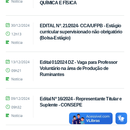
Notícia
QUÍMICA E FÍSICA
por
publicado
30/12/2024
EDITAL Nº. 21/2024- CCA/UFPB - Estágio
Ivandro
curricular supervisionado não obrigatório
12h13
Candido
(Bolsa-Estágio)
Notícia
por
publicado
13/12/2024
Edital 01/2024 DZ - Vaga para Professor
Ivandro
Voluntário na área de Produção de
09h21
Candido
Ruminantes
Notícia
por
publicado
09/12/2024
Edital Nº 16/2024 - Representante Titular e
Ivandro
Suplente - CONSEPE
09h32
Candido
Notícia