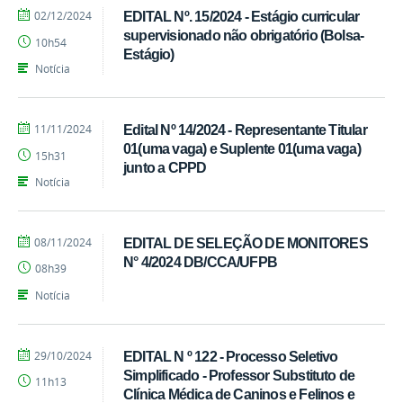
por
publicado
02/12/2024
EDITAL Nº. 15/2024 - Estágio curricular
Ivandro
supervisionado não obrigatório (Bolsa-
10h54
Candido
Estágio)
Notícia
por
publicado
11/11/2024
Edital Nº 14/2024 - Representante Titular
Ivandro
01(uma vaga) e Suplente 01(uma vaga)
15h31
Candido
junto a CPPD
Notícia
por
publicado
08/11/2024
EDITAL DE SELEÇÃO DE MONITORES
Ivandro
N° 4/2024 DB/CCA/UFPB
08h39
Candido
Notícia
por
publicado
29/10/2024
EDITAL N º 122 - Processo Seletivo
Ivandro
Simplificado - Professor Substituto de
11h13
Candido
Clínica Médica de Caninos e Felinos e