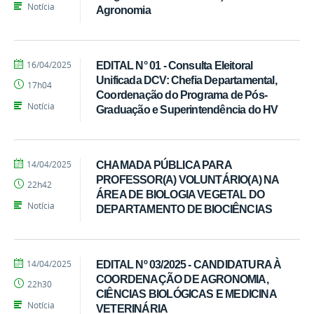
Notícia
Agronomia
por
publicado
16/04/2025
EDITAL N° 01 - Consulta Eleitoral
Ivandro
Unificada DCV: Chefia Departamental,
17h04
Candido
Coordenação do Programa de Pós-
Notícia
Graduação e Superintendência do HV
por
publicado
14/04/2025
CHAMADA PÚBLICA PARA
Ivandro
PROFESSOR(A) VOLUNTÁRIO(A) NA
22h42
Candido
ÁREA DE BIOLOGIA VEGETAL DO
Notícia
DEPARTAMENTO DE BIOCIÊNCIAS
por
publicado
14/04/2025
EDITAL Nº 03/2025 - CANDIDATURA À
Ivandro
COORDENAÇÃO DE AGRONOMIA,
22h30
Candido
CIÊNCIAS BIOLÓGICAS E MEDICINA
Notícia
VETERINÁRIA