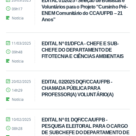
20/03/2025
EDITAL 01/2025 - Seleção de Bolsistas e
Ivandro
Voluntários para o Projeto “Cursinho Pré-
09h17
Candido
ENEM Comunitário do CCA/UFPB – 21
Notícia
Anos”
por
publicado
11/03/2025
EDITAL Nº 01/DFCA - CHEFE E SUB-
Ivandro
CHEFE DO DEPARTAMENTO DE
09h48
Candido
FITOTECNIA E CIÊNCIAS AMBIENTAIS
Notícia
por
publicado
20/02/2025
EDITAL 02/2025 DQF/CCA/UFPB -
Ivandro
CHAMADA PÚBLICA PARA
14h29
Candido
PROFESSOR(A) VOLUNTÁRIO(A)
Notícia
por
publicado
10/02/2025
EDITAL Nº 01 DQF/CCA/UFPB -
Ivandro
PESQUISA ELEITORAL PARA O CARGO
08h28
Candido
DE SUBCHEFE DO DEPARTAMENTO DE