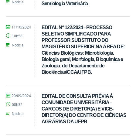
Notícia
Semiologia Veterinária
por
publicado
11/10/2024
EDITAL Nº 122/2024 - PROCESSO
Ivandro
SELETIVO SIMPLIFICADO PARA
10h58
Candido
PROFESSOR SUBSTITUTO DO
Notícia
MAGISTÉRIO SUPERIOR NA ÁREA DE:
Ciências Biológicas: Microbiologia,
Biologia geral, Morfologia, Bioquímica e
Zoologia, do Departamento de
Biociências/CCA/UFPB.
por
publicado
20/09/2024
EDITAL DE CONSULTA PRÉVIA À
Ivandro
COMUNIDADE UNIVERSITÁRIA -
08h32
Candido
CARGOS DE DIRETOR(A) E VICE-
Notícia
DIRETOR(A) DO CENTRO DE CIÊNCIAS
AGRÁRIAS DA UFPB