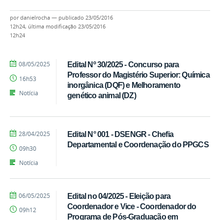
por
danielrocha
—
publicado
23/05/2016
12h24,
última modificação
23/05/2016
12h24
por
publicado
08/05/2025
Edital Nº 30/2025 - Concurso para
Ivandro
Professor do Magistério Superior: Química
16h53
Candido
inorgânica (DQF) e Melhoramento
Notícia
genético animal (DZ)
por
publicado
28/04/2025
Edital N° 001 - DSENGR - Chefia
Ivandro
Departamental e Coordenação do PPGCS
09h30
Candido
Notícia
por
publicado
06/05/2025
Edital no 04/2025 - Eleição para
Ivandro
Coordenador e Vice - Coordenador do
09h12
Candido
Programa de Pós-Graduação em