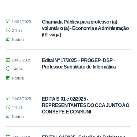
por
publicado
14/04/2025
Chamada Pública para professor (a)
Ivandro
voluntário (a) - Economia e Administração
21h39
Candido
(01 vaga)
Notícia
por
publicado
28/03/2025
Edital Nº 17/2025 – PROGEP- DSP -
Ivandro
Professor Substituto de Informática
14h24
Candido
Notícia
por
publicado
24/03/2025
EDITAIS 01 e 02/2025 -
Ivandro
REPRESENTANTES DO CCA JUNTO AO
11h21
Candido
CONSEPE E CONSUNI
Notícia
por
publicado