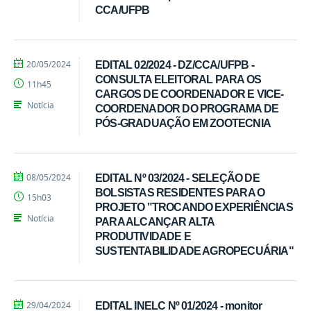
CCA/UFPB
por
publicado
20/05/2024
EDITAL 02/2024 - DZ/CCA/UFPB -
Ivandro
CONSULTA ELEITORAL PARA OS
11h45
Candido
CARGOS DE COORDENADOR E VICE-
Notícia
COORDENADOR DO PROGRAMA DE
PÓS-GRADUAÇÃO EM ZOOTECNIA
por
publicado
08/05/2024
EDITAL Nº 03/2024 - SELEÇÃO DE
Ivandro
BOLSISTAS RESIDENTES PARA O
15h03
Candido
PROJETO "TROCANDO EXPERIÊNCIAS
Notícia
PARA ALCANÇAR ALTA
PRODUTIVIDADE E
SUSTENTABILIDADE AGROPECUÁRIA"
por
publicado
29/04/2024
EDITAL INELC Nº 01/2024 - monitor