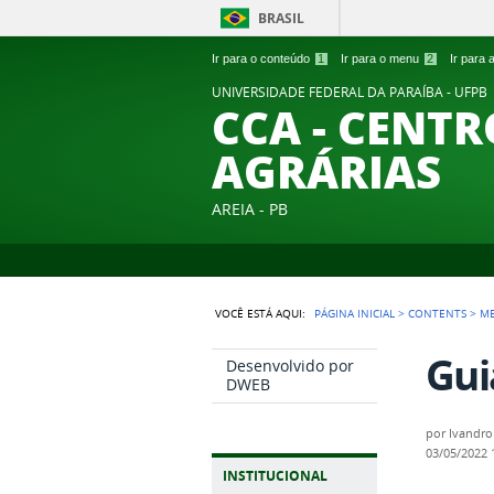
BRASIL
Ir para o conteúdo
1
Ir para o menu
2
Ir para
UNIVERSIDADE FEDERAL DA PARAÍBA - UFPB
CCA - CENTR
AGRÁRIAS
AREIA - PB
VOCÊ ESTÁ AQUI:
PÁGINA INICIAL
>
CONTENTS
>
M
Gui
Desenvolvido por
DWEB
por
Ivandro
03/05/2022
INSTITUCIONAL