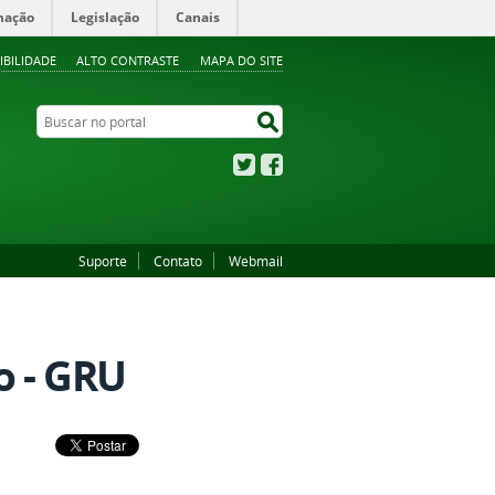
mação
Legislação
Canais
IBILIDADE
ALTO CONTRASTE
MAPA DO SITE
Buscar no portal
Buscar no portal
Twitter
Facebook
Suporte
Contato
Webmail
o - GRU