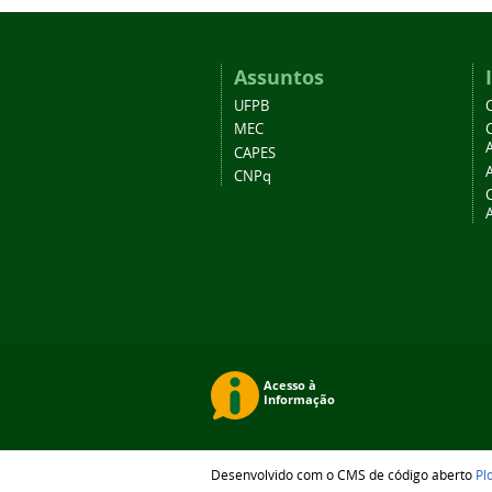
Assuntos
UFPB
MEC
A
CAPES
CNPq
Desenvolvido com o CMS de código aberto
Pl