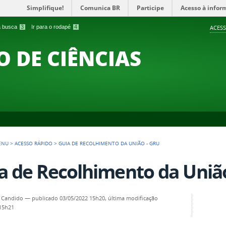
Simplifique!
Comunica BR
Participe
Acesso à infor
 a busca
3
Ir para o rodapé
4
ACESS
O DE CIÊNCIAS
ENU
>
ACESSO RÁPIDO
>
GUIA DE RECOLHIMENTO DA UNIÃO - GRU
a de Recolhimento da Uniã
 Candido
—
publicado
03/05/2022 15h20,
última modificação
 15h21