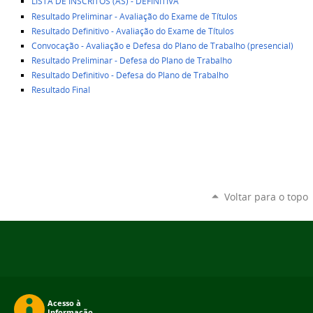
LISTA DE INSCRITOS (AS) - DEFINITIVA
Resultado Preliminar - Avaliação do Exame de Títulos
Resultado Definitivo - Avaliação do Exame de Títulos
Convocação - Avaliação e Defesa do Plano de Trabalho (presencial)
Resultado Preliminar - Defesa do Plano de Trabalho
Resultado Definitivo - Defesa do Plano de Trabalho
Resultado Final
Voltar para o topo