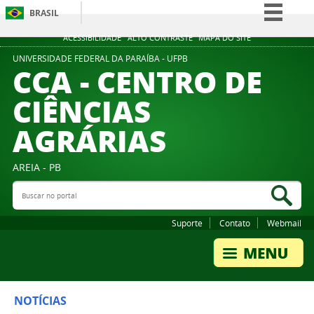
BRASIL
Simplifique!
ACESSIBILIDADE
ALTO CONTRASTE
MAPA DO SITE
Comunica BR
UNIVERSIDADE FEDERAL DA PARAÍBA - UFPB
CCA - CENTRO DE
Participe
CIÊNCIAS
Acesso à informação
AGRÁRIAS
Legislação
Canais
AREIA - PB
Buscar no portal
Bus
Suporte
Contato
Webmail
NOTÍCIAS