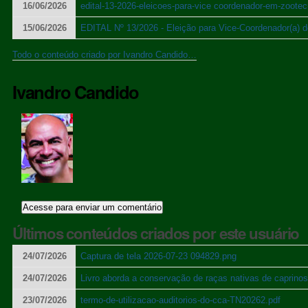
16/06/2026
edital-13-2026-eleicoes-para-vice coordenador-em-zootec
15/06/2026
EDITAL Nº 13/2026 - Eleição para Vice-Coordenador(a) 
Todo o conteúdo criado por Ivandro Candido…
Ivandro Candido
Últimos conteúdos criados por este usuário
24/07/2026
Captura de tela 2026-07-23 094829.png
24/07/2026
Livro aborda a conservação de raças nativas de caprin
23/07/2026
termo-de-utilizacao-auditorios-do-cca-TN20262.pdf