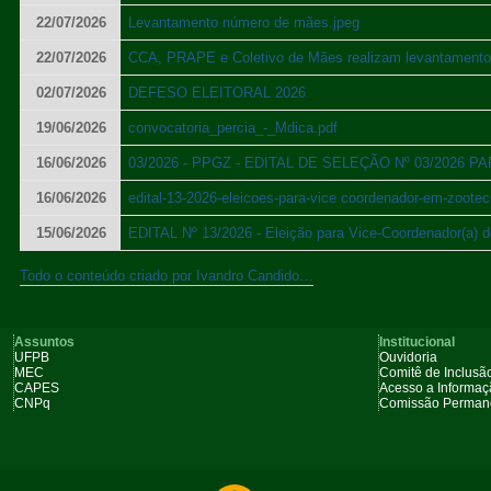
22/07/2026
Levantamento número de mães.jpeg
22/07/2026
CCA, PRAPE e Coletivo de Mães realizam levantamento i
02/07/2026
DEFESO ELEITORAL 2026
19/06/2026
convocatoria_percia_-_Mdica.pdf
16/06/2026
03/2026 - PPGZ - EDITAL DE SELEÇÃO Nº 03/20
16/06/2026
edital-13-2026-eleicoes-para-vice coordenador-em-zootec
15/06/2026
EDITAL Nº 13/2026 - Eleição para Vice-Coordenador(a) 
Todo o conteúdo criado por Ivandro Candido…
Assuntos
Institucional
UFPB
Ouvidoria
MEC
Comitê de Inclusão
CAPES
Acesso a Informa
CNPq
Comissão Permane