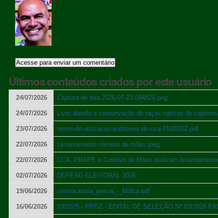
Últimos conteúdos criados por este usuário
24/07/2026
Captura de tela 2026-07-23 094829.png
24/07/2026
Livro aborda a conservação de raças nativas de caprin
23/07/2026
termo-de-utilizacao-auditorios-do-cca-TN20262.pdf
22/07/2026
Levantamento número de mães.jpeg
22/07/2026
CCA, PRAPE e Coletivo de Mães realizam levantamento i
02/07/2026
DEFESO ELEITORAL 2026
19/06/2026
convocatoria_percia_-_Mdica.pdf
16/06/2026
03/2026 - PPGZ - EDITAL DE SELEÇÃO Nº 03/20