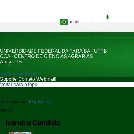
Ir para o conteúdo
1
Ir para 
BRASIL
UNIVERSIDADE FEDERAL DA PARAÍBA - UFPB
CCA - CENTRO DE CIÊNCIAS AGRÁRIAS
Areia - PB
Twitter
Facebook
Suporte
Contato
Webmail
Voltar para o topo
Você está aqui:
Página Inicial
Menu
Ivandro Candido