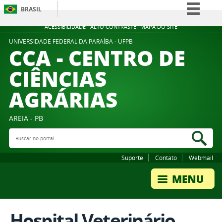
BRASIL
Simplifique!
ACESSIBILIDADE
ALTO CONTRASTE
MAPA DO SITE
Comunica BR
UNIVERSIDADE FEDERAL DA PARAÍBA - UFPB
CCA - CENTRO DE
Participe
CIÊNCIAS
Acesso à informação
AGRÁRIAS
Legislação
Canais
AREIA - PB
Buscar no portal
Bus
Suporte
Contato
Webmail
Hospital Veterinário