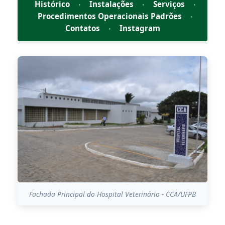
Histórico
Instalações
Serviços
•
•
•
Procedimentos Operacionais Padrões
•
Contatos
Instagram
•
Fachada Principal do Hospital Veterinário - CCA/UFPB