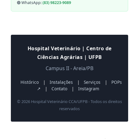
🟢 WhatsApp:
(83) 98223-9089
Hospital Veterinário | Centro de
Ciências Agrárias | UFPB
Campus II - Areia/PB
Histórico
|
Instalações
|
Serviços
|
POPs
↗
|
Contato
|
Instagram
© 2026 Hospital Veterinário CCA/UFPB - Todos os direitos
reservados