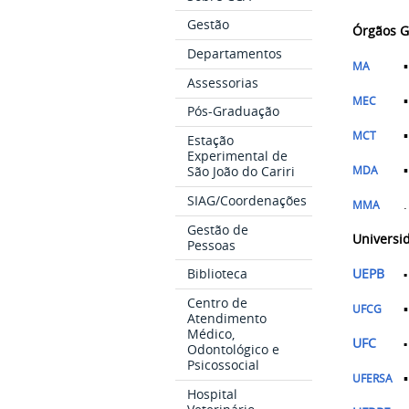
Gestão
Órgãos 
Departamentos
▪
MA
Assessorias
MEC
Pós-Graduação
MCT
Estação
Experimental de
MDA
São João do Cariri
SIAG/Coordenações
MMA
Gestão de
Universid
Pessoas
Biblioteca
UEPB
Centro de
▪
UFCG
Atendimento
Médico,
UFC
▪
Odontológico e
Psicossocial
▪
UFERSA
Hospital