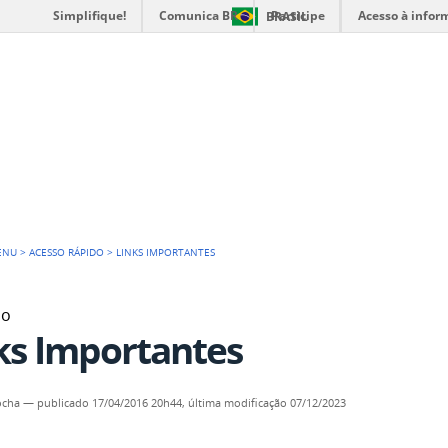
Simplifique!
Comunica BR
Participe
Acesso à infor
BRASIL
O DE CIÊNCIAS
ENU
>
ACESSO RÁPIDO
>
LINKS IMPORTANTES
do
ks Importantes
ocha
—
publicado
17/04/2016 20h44,
última modificação
07/12/2023