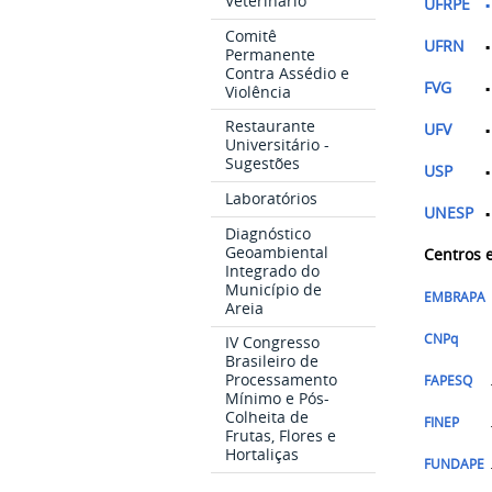
Veterinário
UFRPE
▪
Comitê
UFRN
Permanente
Contra Assédio e
FVG
▪
Violência
Restaurante
UFV
Universitário -
Sugestões
USP
Laboratórios
UNESP
Diagnóstico
Geoambiental
Centros e
Integrado do
Município de
EMBRAPA
Areia
CNPq
IV Congresso
Brasileiro de
Processamento
FAPESQ
Mínimo e Pós-
Colheita de
FINEP
Frutas, Flores e
Hortaliças
FUNDAPE