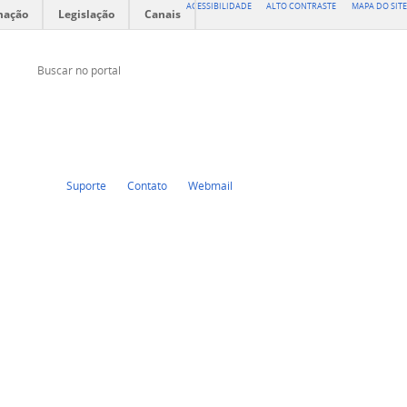
ACESSIBILIDADE
ALTO CONTRASTE
MAPA DO SITE
mação
Legislação
Canais
Buscar no portal
Buscar no portal
Twitter
Facebook
Suporte
Contato
Webmail