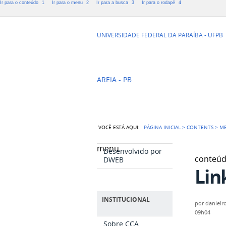
Ir para o conteúdo
1
Ir para o menu
2
Ir para a busca
3
Ir para o rodapé
4
CCA - CENTR
UNIVERSIDADE FEDERAL DA PARAÍBA - UFPB
AGRÁRIAS
AREIA - PB
VOCÊ ESTÁ AQUI:
PÁGINA INICIAL
>
CONTENTS
>
M
menu
Desenvolvido por
conteú
DWEB
Lin
INSTITUCIONAL
por
danielr
09h04
Sobre CCA