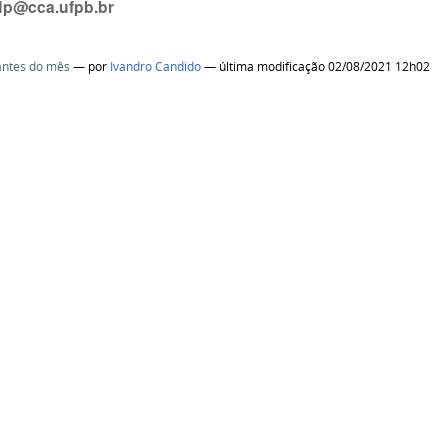
 dp@cca.ufpb.br
antes do mês
—
por
Ivandro Candido
— última modificação 02/08/2021 12h02