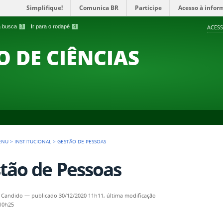
Simplifique!
Comunica BR
Participe
Acesso à infor
 a busca
3
Ir para o rodapé
4
ACESS
O DE CIÊNCIAS
ENU
>
INSTITUCIONAL
>
GESTÃO DE PESSOAS
tão de Pessoas
 Candido
—
publicado
30/12/2020 11h11,
última modificação
 10h25