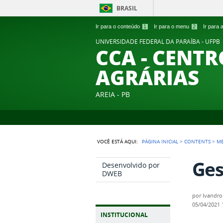
BRASIL
Ir para o conteúdo
1
Ir para o menu
2
Ir para
UNIVERSIDADE FEDERAL DA PARAÍBA - UFPB
CCA - CENTR
AGRÁRIAS
AREIA - PB
VOCÊ ESTÁ AQUI:
PÁGINA INICIAL
>
CONTENTS
>
M
Ges
Desenvolvido por
DWEB
por
Ivandro
05/04/2021
INSTITUCIONAL