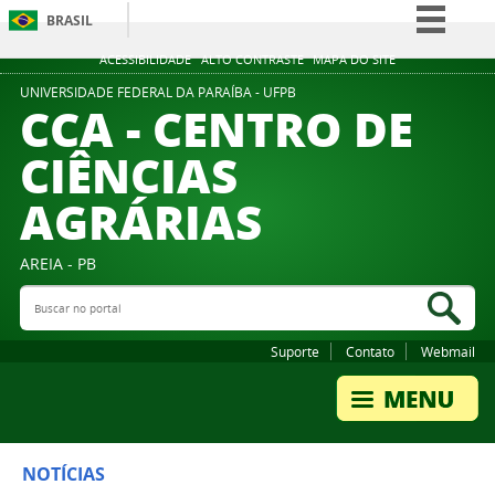
BRASIL
Simplifique!
ACESSIBILIDADE
ALTO CONTRASTE
MAPA DO SITE
Comunica BR
UNIVERSIDADE FEDERAL DA PARAÍBA - UFPB
CCA - CENTRO DE
Participe
CIÊNCIAS
Acesso à informação
AGRÁRIAS
Legislação
Canais
AREIA - PB
Buscar no portal
Bus
Suporte
Contato
Webmail
NOTÍCIAS