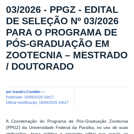
03/2026 - PPGZ - EDITAL
DE SELEÇÃO Nº 03/2026
PARA O PROGRAMA DE
PÓS-GRADUAÇÃO EM
ZOOTECNIA – MESTRADO
/ DOUTORADO
por
Ivandro Candido
—
publicado
:
16/06/2026 10h17
,
última modificação
:
16/06/2026 10h17
A Coordenação do Programa de Pós-Graduação
Zootecnia
(PPGZ)
da Universidade Federal da Paraíba, no uso de suas
atribuições, torna público o presente edital que regula as