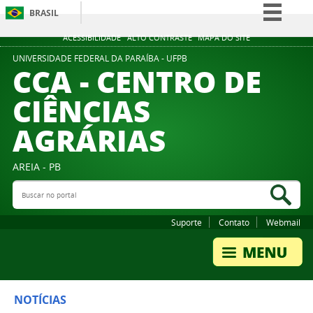
BRASIL
Simplifique!
ACESSIBILIDADE
ALTO CONTRASTE
MAPA DO SITE
Comunica BR
UNIVERSIDADE FEDERAL DA PARAÍBA - UFPB
CCA - CENTRO DE
Participe
CIÊNCIAS
Acesso à informação
AGRÁRIAS
Legislação
Canais
AREIA - PB
Buscar no portal
Bus
Suporte
Contato
Webmail
NOTÍCIAS