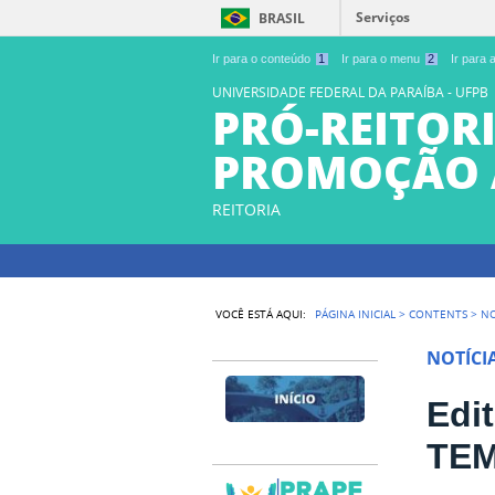
Serviços
BRASIL
Ir para o conteúdo
1
Ir para o menu
2
Ir para
UNIVERSIDADE FEDERAL DA PARAÍBA - UFPB
PRÓ-REITORI
PROMOÇÃO 
REITORIA
VOCÊ ESTÁ AQUI:
PÁGINA INICIAL
>
CONTENTS
>
NO
NOTÍCI
Edi
TE