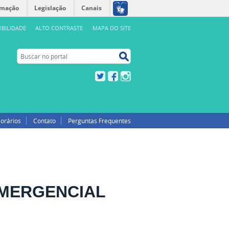
rmação
Legislação
Canais
IBILIDADE
ALTO CONTRASTE
MAPA DO SITE
Buscar no portal
Buscar no portal
Twitter
Facebook
Instagram
orários
Contato
Perguntas Frequentes
 EMERGENCIAL