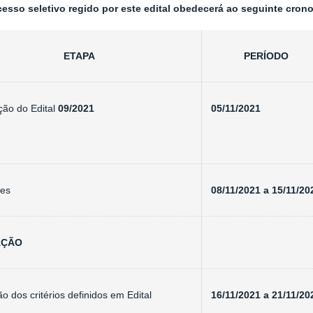
cesso seletivo regido por este edital obedecerá ao seguinte cro
ETAPA
PERÍODO
ção do Edital
09/2021
05/11/2021
ões
08/11/2021 a 15/11/20
LIAÇÃO
ão dos critérios definidos em Edital
16/11/2021 a 21/11/20