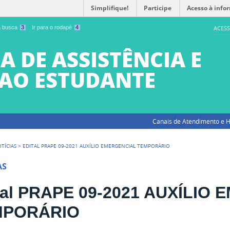
Simplifique!
Participe
Acesso à info
 a busca
3
Ir para o rodapé
4
ACESS
A DE ASSISTÊNCIA E
AO ESTUDANTE
Canais de Atendimento e H
TÍCIAS
>
EDITAL PRAPE 09-2021 AUXÍLIO EMERGENCIAL TEMPORÁRIO
AS
tal PRAPE 09-2021 AUXÍLIO
MPORÁRIO