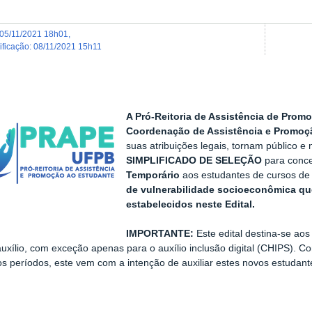
05/11/2021 18h01
,
dificação
:
08/11/2021 15h11
A Pró-Reitoria de Assistência de Pro
Coordenação de Assistência e Promoç
suas atribuições legais, tornam público 
SIMPLIFICADO DE SELEÇÃO
para conc
Temporário
aos estudantes de cursos de
de vulnerabilidade socioeconômica que
estabelecidos neste Edital.
IMPORTANTE:
Este edital destina-se a
xílio, com exceção apenas para o auxílio inclusão digital (CHIPS). C
os períodos, este vem com a intenção de auxiliar estes novos estudan