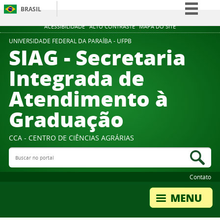
BRASIL
Simplifique!
ACESSIBILIDADE
ALTO CONTRASTE
MAPA DO SITE
Comunica BR
UNIVERSIDADE FEDERAL DA PARAÍBA - UFPB
SIAG - Secretaria
Participe
Integrada de
Acesso à informação
Atendimento à
Legislação
Canais
Graduação
CCA - CENTRO DE CIÊNCIAS AGRÁRIAS
Buscar no portal
Bus
Contato