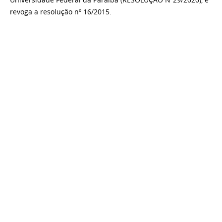
Universidade Federal da
Paraíba (
RESOLUÇÃO N
º
2
9
/2020
)
, e
revoga a resolução nº
16/2015.