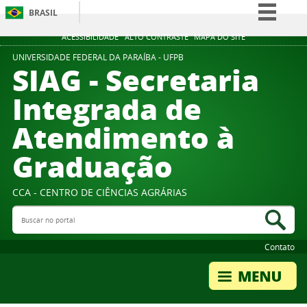
BRASIL
Simplifique!
ACESSIBILIDADE
ALTO CONTRASTE
MAPA DO SITE
Comunica BR
UNIVERSIDADE FEDERAL DA PARAÍBA - UFPB
SIAG - Secretaria
Participe
Integrada de
Acesso à informação
Atendimento à
Legislação
Canais
Graduação
CCA - CENTRO DE CIÊNCIAS AGRÁRIAS
Buscar no portal
Bus
Contato