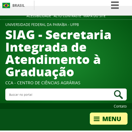
BRASIL
Simplifique!
ACESSIBILIDADE
ALTO CONTRASTE
MAPA DO SITE
Comunica BR
UNIVERSIDADE FEDERAL DA PARAÍBA - UFPB
SIAG - Secretaria
Participe
Integrada de
Acesso à informação
Atendimento à
Legislação
Canais
Graduação
CCA - CENTRO DE CIÊNCIAS AGRÁRIAS
Buscar no portal
Bus
Contato