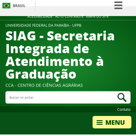
BRASIL
Simplifique!
ACESSIBILIDADE
ALTO CONTRASTE
MAPA DO SITE
Comunica BR
UNIVERSIDADE FEDERAL DA PARAÍBA - UFPB
SIAG - Secretaria
Participe
Integrada de
Acesso à informação
Atendimento à
Legislação
Canais
Graduação
CCA - CENTRO DE CIÊNCIAS AGRÁRIAS
Buscar no portal
Bus
Contato