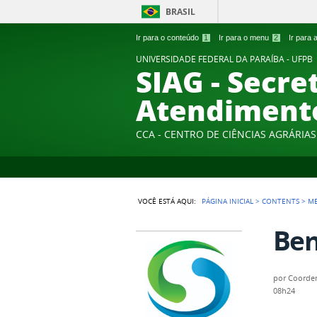
BRASIL
Ir para o conteúdo
1
Ir para o menu
2
Ir para
UNIVERSIDADE FEDERAL DA PARAÍBA - UFPB
SIAG - Secre
Atendiment
CCA - CENTRO DE CIÊNCIAS AGRÁRIAS
VOCÊ ESTÁ AQUI:
PÁGINA INICIAL
>
CONTENTS
>
M
Ben
por
Coorde
08h24