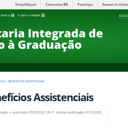
Simplifique!
Comunica BR
Participe
Acesso à infor
 a busca
3
Ir para o rodapé
4
ACESS
taria Integrada de
o à Graduação
ENU
>
BENEFÍCIOS ASSISTENCIAIS
efícios Assistenciais
nação
—
publicado
07/02/2022 13h17,
última modificação
07/12/2023