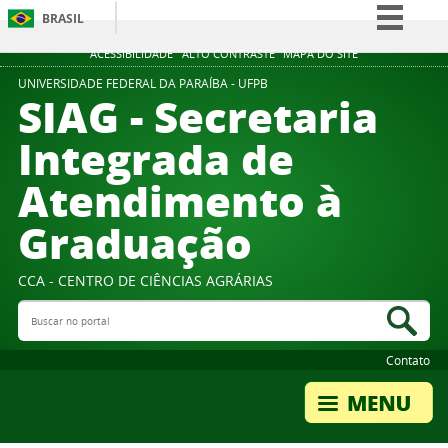
BRASIL
Simplifique!
ACESSIBILIDADE
ALTO CONTRASTE
MAPA DO SITE
Comunica BR
UNIVERSIDADE FEDERAL DA PARAÍBA - UFPB
SIAG - Secretaria
Participe
Integrada de
Acesso à informação
Atendimento à
Legislação
Canais
Graduação
CCA - CENTRO DE CIÊNCIAS AGRÁRIAS
Buscar no portal
Bus
Contato