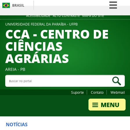
BRASIL
Simplifique!
ACESSIBILIDADE
ALTO CONTRASTE
MAPA DO SITE
Comunica BR
UNIVERSIDADE FEDERAL DA PARAÍBA - UFPB
CCA - CENTRO DE
Participe
CIÊNCIAS
Acesso à informação
AGRÁRIAS
Legislação
Canais
AREIA - PB
Buscar no portal
Bus
Suporte
Contato
Webmail
NOTÍCIAS