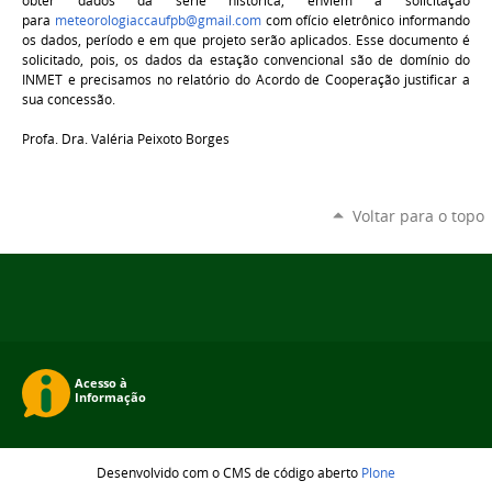
obter dados da série histórica, enviem a solicitação
para
meteorologiaccaufpb@gmail.com
com ofício eletrônico informando
os dados, período e em que projeto serão aplicados. Esse documento é
solicitado, pois, os dados da estação convencional são de
dom
ínio do
INMET e precisamos no relatório do Acordo de Cooperação justificar a
sua concessão.
Profa. Dra. Valéria Peixoto Borges
Voltar para o topo
Desenvolvido com o CMS de código aberto
Plone