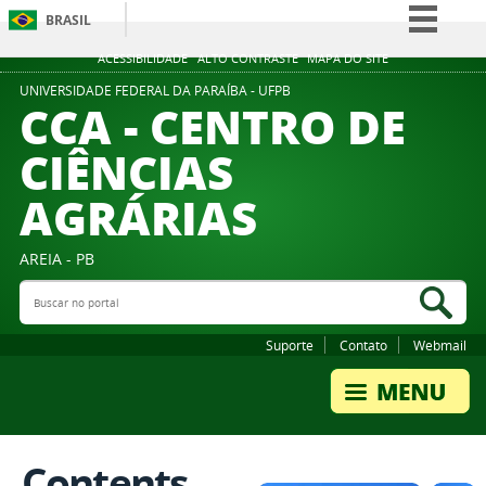
BRASIL
Simplifique!
ACESSIBILIDADE
ALTO CONTRASTE
MAPA DO SITE
Comunica BR
UNIVERSIDADE FEDERAL DA PARAÍBA - UFPB
CCA - CENTRO DE
Participe
CIÊNCIAS
Acesso à informação
AGRÁRIAS
Legislação
Canais
AREIA - PB
Buscar no portal
Bus
Suporte
Contato
Webmail
Contents