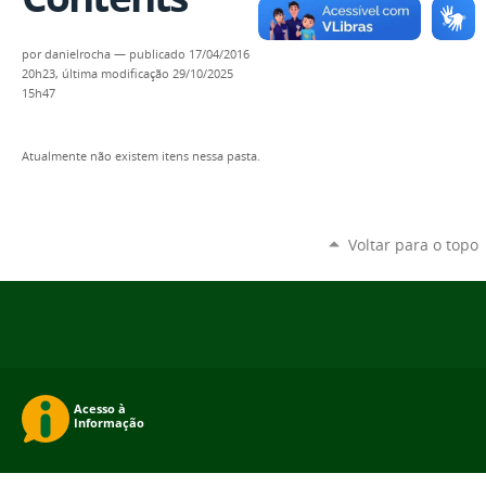
por
danielrocha
—
publicado
17/04/2016
20h23,
última modificação
29/10/2025
15h47
Atualmente não existem itens nessa pasta.
Voltar para o topo