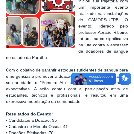
iniciou sua trajetória com
um importante evento
realizado nas instalações
do CAMOPS/UFPB.
O
evento, liderado pelo
professor Abraão Ribeiro,
foi um marco significativo
na luta contra a escassez
de doadores de sangue
no estado da Paraíba.
Com o objetivo de garantir estoques suficientes de sangue para
emergências e promover a doação como um ato de cidadania e
solidariedade, o "Primeiro Ato" do projeto superou todas as
expectativas.
A ação contou com a participação ativa de
estudantes, técnicos e profissionais, e resultou em uma
expressiva mobilização da comunidade.
Resultados do Evento:
• Candidatos à Doação: 95
• Cadastro de Medula Óssea: 41
• Doações Efetivadas: 70