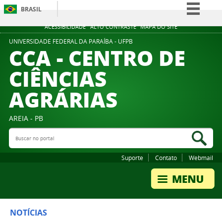
BRASIL
Simplifique!
ACESSIBILIDADE
ALTO CONTRASTE
MAPA DO SITE
Comunica BR
UNIVERSIDADE FEDERAL DA PARAÍBA - UFPB
CCA - CENTRO DE
Participe
CIÊNCIAS
Acesso à informação
AGRÁRIAS
Legislação
Canais
AREIA - PB
Buscar no portal
Bus
Suporte
Contato
Webmail
NOTÍCIAS