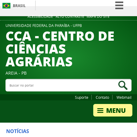
BRASIL
Simplifique!
ACESSIBILIDADE
ALTO CONTRASTE
MAPA DO SITE
Comunica BR
UNIVERSIDADE FEDERAL DA PARAÍBA - UFPB
CCA - CENTRO DE
Participe
CIÊNCIAS
Acesso à informação
AGRÁRIAS
Legislação
Canais
AREIA - PB
Buscar no portal
Bus
Suporte
Contato
Webmail
NOTÍCIAS