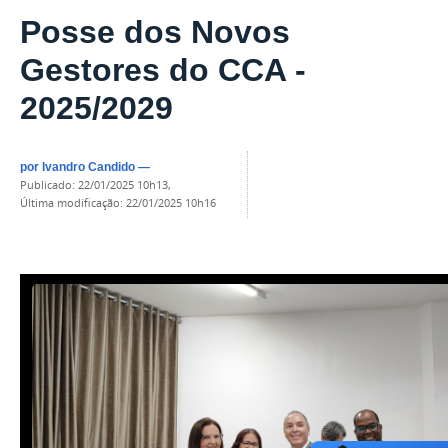
Posse dos Novos
Gestores do CCA -
2025/2029
por
Ivandro Candido
—
publicado
:
22/01/2025 10h13
,
última modificação
:
22/01/2025 10h16