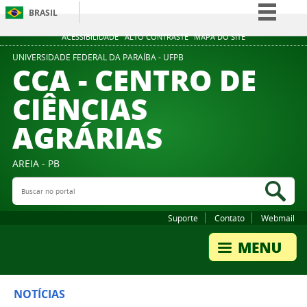
BRASIL
Simplifique!
ACESSIBILIDADE
ALTO CONTRASTE
MAPA DO SITE
Comunica BR
UNIVERSIDADE FEDERAL DA PARAÍBA - UFPB
CCA - CENTRO DE
Participe
CIÊNCIAS
Acesso à informação
AGRÁRIAS
Legislação
Canais
AREIA - PB
Buscar no portal
Bus
Suporte
Contato
Webmail
NOTÍCIAS