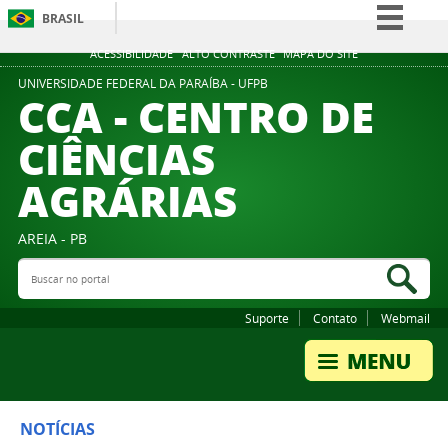
BRASIL
Simplifique!
ACESSIBILIDADE
ALTO CONTRASTE
MAPA DO SITE
Comunica BR
UNIVERSIDADE FEDERAL DA PARAÍBA - UFPB
CCA - CENTRO DE
Participe
CIÊNCIAS
Acesso à informação
AGRÁRIAS
Legislação
Canais
AREIA - PB
Buscar no portal
Bus
Suporte
Contato
Webmail
NOTÍCIAS