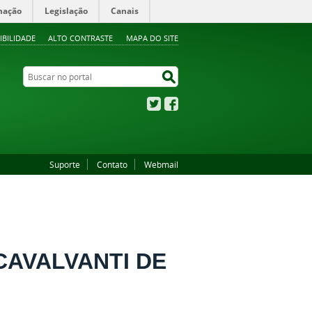
mação
Legislação
Canais
IBILIDADE
ALTO CONTRASTE
MAPA DO SITE
Buscar no portal
Buscar no portal
Twitter
Facebook
Suporte
Contato
Webmail
CAVALVANTI DE