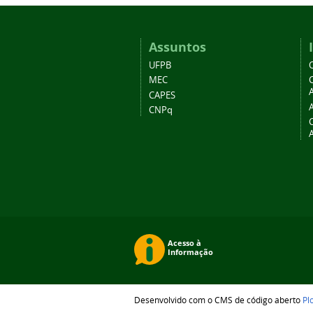
Assuntos
UFPB
MEC
A
CAPES
CNPq
Desenvolvido com o CMS de código aberto
Pl