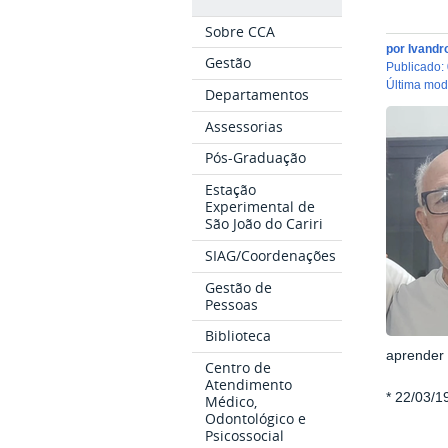
Sobre CCA
por
Ivandr
Gestão
publicado
:
última mo
Departamentos
Assessorias
Pós-Graduação
Estação
Experimental de
São João do Cariri
SIAG/Coordenações
Gestão de
Pessoas
Biblioteca
aprender
Centro de
Atendimento
* 22/03
Médico,
Odontológico e
Psicossocial