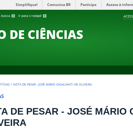
Simplifique!
Comunica BR
Participe
Acesso à infor
 a busca
3
Ir para o rodapé
4
ACESS
O DE CIÊNCIAS
TÍCIAS
>
NOTA DE PESAR - JOSÉ MÁRIO CAVALVANTI DE OLIVEIRA
AS
A DE PESAR - JOSÉ MÁRIO 
VEIRA