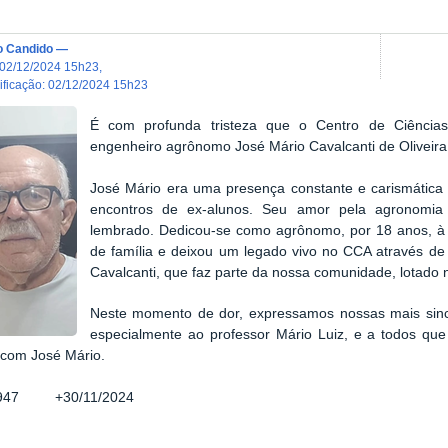
o Candido
—
02/12/2024 15h23
,
dificação
:
02/12/2024 15h23
É com profunda tristeza que o Centro de Ciências
engenheiro agrônomo José Mário Cavalcanti de Oliveira
José Mário era uma presença constante e carismática
encontros de ex-alunos. Seu amor pela agronomia 
lembrado.
Dedicou-se como agrônomo, por 18 anos, 
de família e deixou um legado vivo no CCA através de s
Cavalcanti, que faz parte da nossa comunidade, lotado 
Neste momento de dor, expressamos nossas mais since
especialmente ao professor Mário Luiz, e a todos qu
 com José Mário.
/1947 +30/11/2024