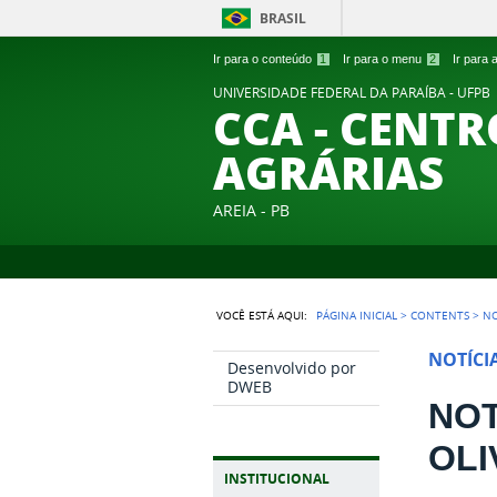
BRASIL
Ir para o conteúdo
1
Ir para o menu
2
Ir para
UNIVERSIDADE FEDERAL DA PARAÍBA - UFPB
CCA - CENTR
AGRÁRIAS
AREIA - PB
VOCÊ ESTÁ AQUI:
PÁGINA INICIAL
>
CONTENTS
>
NO
NOTÍCI
Desenvolvido por
DWEB
NOT
OLI
INSTITUCIONAL