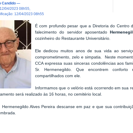
o Candido
—
12/04/2023 08h55
,
dificação
:
12/04/2023 08h55
É com profundo pesar que a Diretoria do Centro 
falecimento do servidor aposentado
Hermenegil
cozinheiro do Restaurante Universitário.
Ele dedicou muitos anos de sua vida ao serviç
comprometimento, zelo e simpatia. Neste momento
CCA expressa suas sinceras condolências aos famil
Sr. Hermenegildo. Que encontrem conforto
compartilhados com ele.
Informamos que o velório está ocorrendo em sua re
tamento será realizado às 16 horas, no cemitério local.
 Hermenegildo Alves Pereira descanse em paz e que sua contribuiçã
embrada.