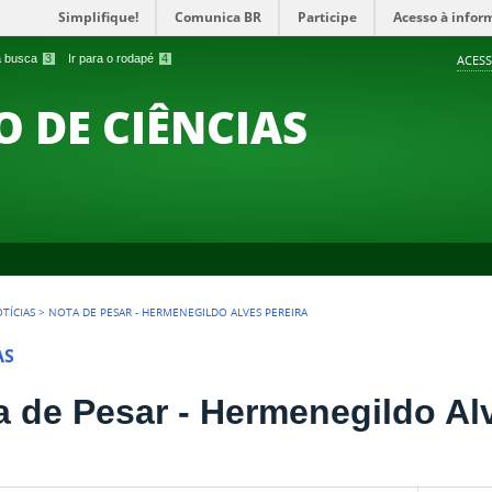
Simplifique!
Comunica BR
Participe
Acesso à infor
 a busca
3
Ir para o rodapé
4
ACESS
O DE CIÊNCIAS
TÍCIAS
>
NOTA DE PESAR - HERMENEGILDO ALVES PEREIRA
AS
a de Pesar - Hermenegildo Al