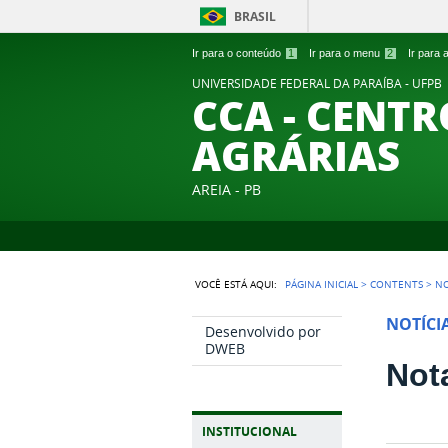
BRASIL
Ir para o conteúdo
1
Ir para o menu
2
Ir para
UNIVERSIDADE FEDERAL DA PARAÍBA - UFPB
CCA - CENTR
AGRÁRIAS
AREIA - PB
VOCÊ ESTÁ AQUI:
PÁGINA INICIAL
>
CONTENTS
>
NO
NOTÍCI
Desenvolvido por
DWEB
Not
INSTITUCIONAL