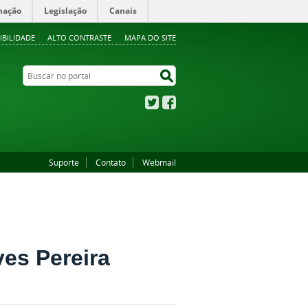
mação
Legislação
Canais
IBILIDADE
ALTO CONTRASTE
MAPA DO SITE
Buscar no portal
Buscar no portal
Twitter
Facebook
Suporte
Contato
Webmail
ves Pereira