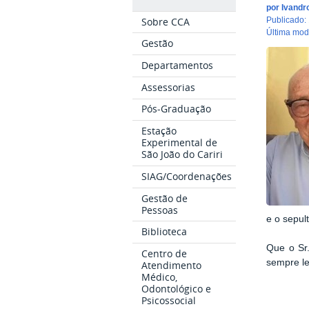
por
Ivandr
Sobre CCA
publicado
:
última mo
Gestão
Departamentos
Assessorias
Pós-Graduação
Estação
Experimental de
São João do Cariri
SIAG/Coordenações
Gestão de
Pessoas
e o sepul
Biblioteca
Que o Sr.
Centro de
sempre l
Atendimento
Médico,
Odontológico e
Psicossocial