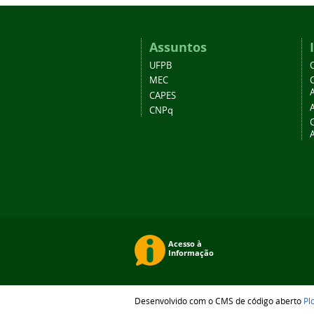
Assuntos
UFPB
MEC
A
CAPES
CNPq
Desenvolvido com o CMS de código aberto
Pl