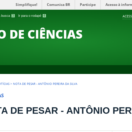
Simplifique!
Comunica BR
Participe
Acesso à infor
 a busca
3
Ir para o rodapé
4
ACESS
O DE CIÊNCIAS
TÍCIAS
>
NOTA DE PESAR - ANTÔNIO PEREIRA DA SILVA
AS
A DE PESAR - ANTÔNIO PER