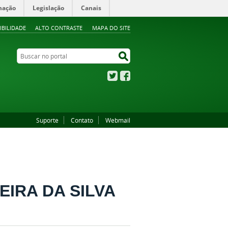
mação
Legislação
Canais
IBILIDADE
ALTO CONTRASTE
MAPA DO SITE
Buscar no portal
Buscar no portal
Twitter
Facebook
Suporte
Contato
Webmail
EIRA DA SILVA