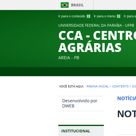
BRASIL
Ir para o conteúdo
1
Ir para o menu
2
Ir para
UNIVERSIDADE FEDERAL DA PARAÍBA - UFPB
CCA - CENTR
AGRÁRIAS
AREIA - PB
VOCÊ ESTÁ AQUI:
PÁGINA INICIAL
>
CONTENTS
>
NO
NOTÍCI
Desenvolvido por
DWEB
NOT
INSTITUCIONAL