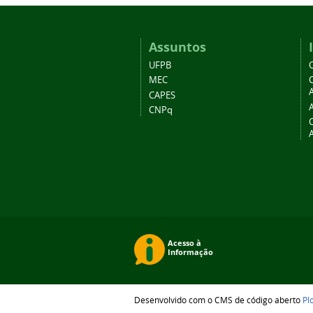
Assuntos
UFPB
MEC
A
CAPES
CNPq
Desenvolvido com o CMS de código aberto
Pl