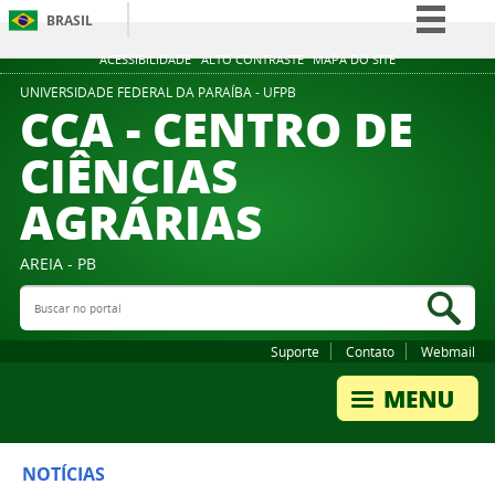
BRASIL
Simplifique!
ACESSIBILIDADE
ALTO CONTRASTE
MAPA DO SITE
Comunica BR
UNIVERSIDADE FEDERAL DA PARAÍBA - UFPB
CCA - CENTRO DE
Participe
CIÊNCIAS
Acesso à informação
AGRÁRIAS
Legislação
Canais
AREIA - PB
Buscar no portal
Bus
Suporte
Contato
Webmail
NOTÍCIAS