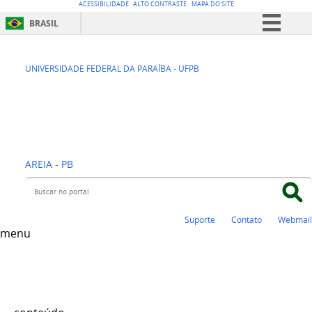
ACESSIBILIDADE
ALTO CONTRASTE
MAPA DO SITE
BRASIL
Simplifique!
CCA - CENTRO DE
Comunica BR
UNIVERSIDADE FEDERAL DA PARAÍBA - UFPB
Participe
CIÊNCIAS
Acesso à informação
AGRÁRIAS
Legislação
Canais
AREIA - PB
Buscar no portal
Suporte
Contato
Webmail
menu