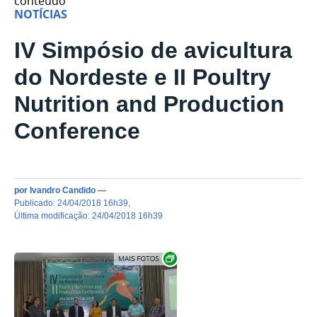
conteúdo
NOTÍCIAS
IV Simpósio de avicultura
do Nordeste e II Poultry
Nutrition and Production
Conference
por
Ivandro Candido
—
publicado
:
24/04/2018 16h39
,
última modificação
:
24/04/2018 16h39
Exibir carrossel de imagens