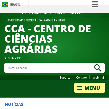
BRASIL
Simplifique!
ACESSIBILIDADE
ALTO CONTRASTE
MAPA DO SITE
Comunica BR
UNIVERSIDADE FEDERAL DA PARAÍBA - UFPB
CCA - CENTRO DE
Participe
CIÊNCIAS
Acesso à informação
AGRÁRIAS
Legislação
Canais
AREIA - PB
Buscar no portal
Bus
Suporte
Contato
Webmail
NOTÍCIAS