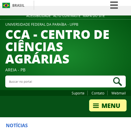
BRASIL
Simplifique!
ACESSIBILIDADE
ALTO CONTRASTE
MAPA DO SITE
Comunica BR
UNIVERSIDADE FEDERAL DA PARAÍBA - UFPB
CCA - CENTRO DE
Participe
CIÊNCIAS
Acesso à informação
AGRÁRIAS
Legislação
Canais
AREIA - PB
Buscar no portal
Bus
Suporte
Contato
Webmail
NOTÍCIAS