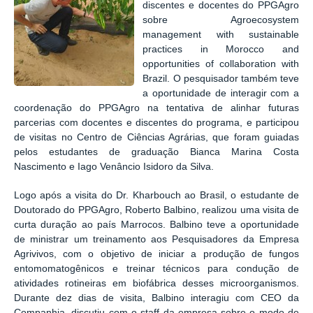
discentes e docentes do PPGAgro
sobre Agroecosystem
management with sustainable
practices in Morocco and
opportunities of collaboration with
Brazil. O pesquisador também teve
a oportunidade de interagir com a
coordenação do PPGAgro na tentativa de alinhar futuras
parcerias com docentes e discentes do programa, e participou
de visitas no Centro de Ciências Agrárias, que foram guiadas
pelos estudantes de graduação Bianca Marina Costa
Nascimento e Iago Venâncio Isidoro da Silva.
Logo após a visita do Dr. Kharbouch ao Brasil, o estudante de
Doutorado do PPGAgro, Roberto Balbino, realizou uma visita de
curta duração ao país Marrocos. Balbino teve a oportunidade
de ministrar um treinamento aos Pesquisadores da Empresa
Agrivivos, com o objetivo de iniciar a produção de fungos
entomomatogênicos e treinar técnicos para condução de
atividades rotineiras em biofábrica desses microorganismos.
Durante dez dias de visita, Balbino interagiu com CEO da
Companhia, discutiu com o staff da empresa sobre o modo de