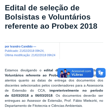
Edital de seleção de
Bolsistas e Voluntários
referente ao Probex 2018
por
Ivandro Candido
—
publicado
:
21/02/2018 09h24
,
última modificação
:
21/02/2018 09h24
Estamos divulgando o
edital de seleção de Bolsistas e
Voluntários referente ao Probex 2018
. Por favor estejam
atentos quanto as datas de entrega dos documentos dos
discentes selecionados pelos coordenadores para a Assessoria
de Extensão do CCA,
impreterivelmente no período
de
02/03/2018
a
06/03/2018
. Os documentos deverão ser
entregues ao Assessor de Extensão, Prof. Fábio Mielezrki, no
Departamento de Fitotecnia e Ciências Ambientais.