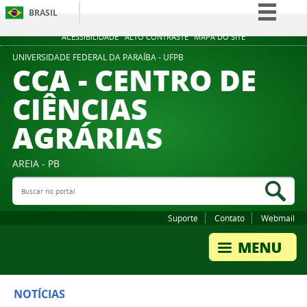
BRASIL
Simplifique!
ACESSIBILIDADE
ALTO CONTRASTE
MAPA DO SITE
Comunica BR
UNIVERSIDADE FEDERAL DA PARAÍBA - UFPB
CCA - CENTRO DE
Participe
CIÊNCIAS
Acesso à informação
AGRÁRIAS
Legislação
Canais
AREIA - PB
Buscar no portal
Bus
Suporte
Contato
Webmail
NOTÍCIAS