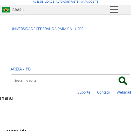
ACESSIBILIDADE
ALTO CONTRASTE
MAPA DO SITE
BRASIL
Simplifique!
CCA - CENTRO DE
Comunica BR
UNIVERSIDADE FEDERAL DA PARAÍBA - UFPB
Participe
CIÊNCIAS
Acesso à informação
AGRÁRIAS
Legislação
Canais
AREIA - PB
Buscar no portal
Suporte
Contato
Webmail
menu