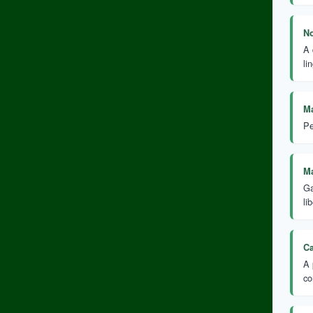
No
A 
li
Ma
Pe
Ma
Ga
li
Ca
A 
co