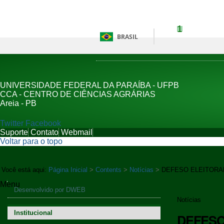
Ir para o conteúdo
1
Ir para 
BRASIL
UNIVERSIDADE FEDERAL DA PARAÍBA - UFPB
CCA - CENTRO DE CIÊNCIAS AGRÁRIAS
Areia - PB
Twitter
Facebook
Suporte
Contato
Webmail
Voltar para o topo
Você está aqui:
Página Inicial
>
Contents
>
Notícias
>
DEFESO ELEITORAL
Menu
Navegação
Desenvolvido por DWEB
Notícias
Institucional
DEFESO