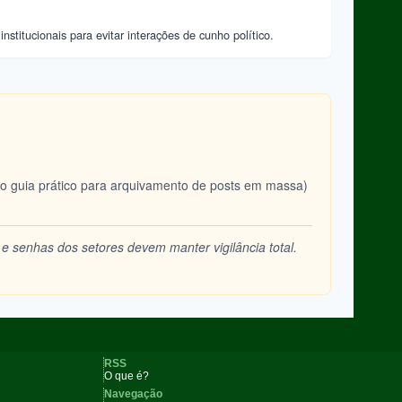
titucionais para evitar interações de cunho político.
o o guia prático para arquivamento de posts em massa)
 e senhas dos setores devem manter vigilância total.
RSS
O que é?
Navegação