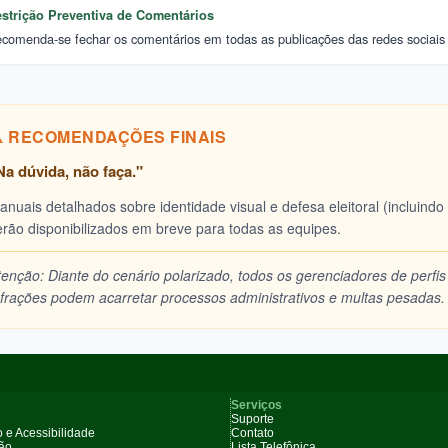
strição Preventiva de Comentários
comenda-se fechar os comentários em todas as publicações das redes sociais ins
️ RECOMENDAÇÕES FINAIS
Na dúvida, não faça."
anuais detalhados sobre identidade visual e defesa eleitoral (incluind
erão disponibilizados em breve para todas as equipes.
tenção: Diante do cenário polarizado, todos os gerenciadores de perfis
nfrações podem acarretar processos administrativos e multas pesadas.
Serviços
Suporte
 e Acessibilidade
Contato
ção
Lista Telefônica