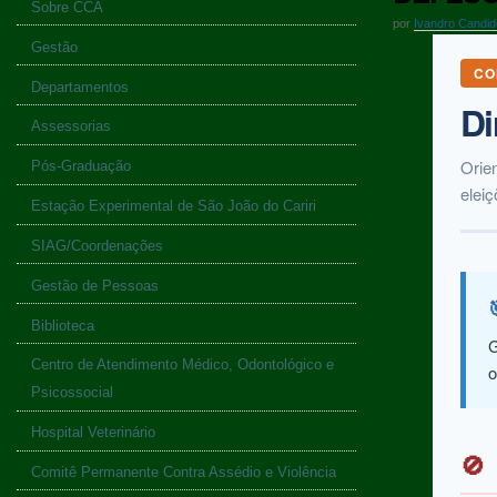
Sobre CCA
por
Ivandro Candid
Gestão
CO
Departamentos
Di
Assessorias
Orie
Pós-Graduação
eleiç
Estação Experimental de São João do Cariri
SIAG/Coordenações
Gestão de Pessoas
Biblioteca
G
Centro de Atendimento Médico, Odontológico e
o
Psicossocial
Hospital Veterinário
🚫
Comitê Permanente Contra Assédio e Violência