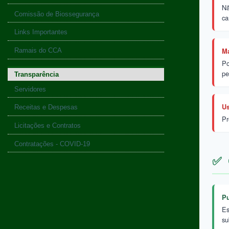
Nã
Comissão de Biossegurança
ca
Links Importantes
Ma
Ramais do CCA
Po
pe
Transparência
Servidores
Us
Receitas e Despesas
Pr
Licitações e Contratos
Contratações - COVID-19
✅
Pu
Es
su