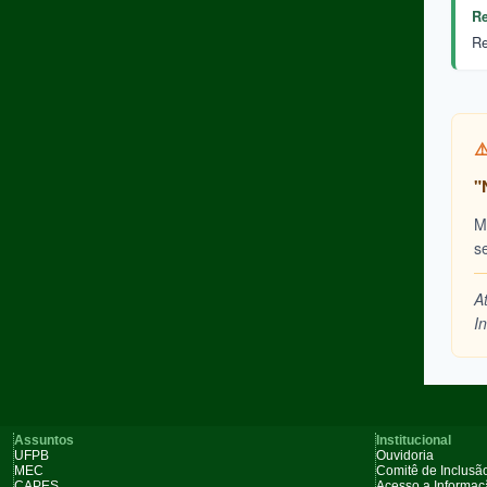
Re
Re
⚠
"
M
s
A
I
Assuntos
Institucional
UFPB
Ouvidoria
MEC
Comitê de Inclusão
CAPES
Acesso a Informa