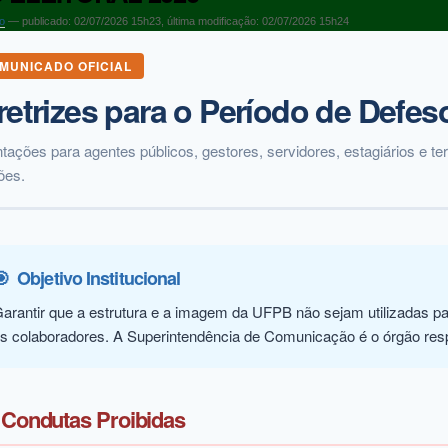
o
—
publicado
:
02/07/2026 15h23
,
última modificação
:
02/07/2026 15h24
MUNICADO OFICIAL
retrizes para o Período de Defes
ntações para agentes públicos, gestores, servidores, estagiários e 
ões.
🎯
Objetivo Institucional
arantir que a estrutura e a imagem da UFPB não sejam utilizadas pa
s colaboradores. A Superintendência de Comunicação é o órgão resp
Condutas Proibidas