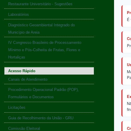
Restaurante Universitário - Sugestões
Pr
Laboratórios
É 
Diagnóstico Geoambiental Integrado do
Município de Areia
Co
IV Congresso Brasileiro de Processamento
Pr
Mínimo e Pós-Colheita de Frutas, Flores e
Hortaliças
Us
Acesso Rápido
Ma
Pa
Canais de Atendimento
Procedimento Operacional Padrão (POP),
Ex
Formulários e Documentos
Nã
Licitações
fi
Guia de Recolhimento da União - GRU
Cr
Comissão Eleitoral