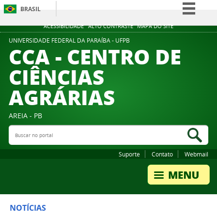
BRASIL
Simplifique!
ACESSIBILIDADE
ALTO CONTRASTE
MAPA DO SITE
Comunica BR
UNIVERSIDADE FEDERAL DA PARAÍBA - UFPB
CCA - CENTRO DE
Participe
CIÊNCIAS
Acesso à informação
AGRÁRIAS
Legislação
Canais
AREIA - PB
Buscar no portal
Bus
Suporte
Contato
Webmail
NOTÍCIAS