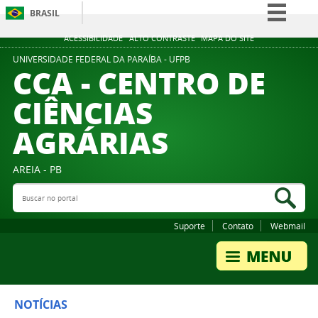
BRASIL
Simplifique!
ACESSIBILIDADE
ALTO CONTRASTE
MAPA DO SITE
Comunica BR
UNIVERSIDADE FEDERAL DA PARAÍBA - UFPB
CCA - CENTRO DE
Participe
CIÊNCIAS
Acesso à informação
AGRÁRIAS
Legislação
Canais
AREIA - PB
Buscar no portal
Bus
Suporte
Contato
Webmail
NOTÍCIAS