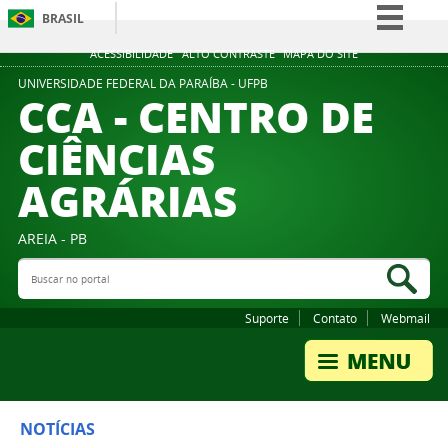
BRASIL
Simplifique!
ACESSIBILIDADE
ALTO CONTRASTE
MAPA DO SITE
Comunica BR
UNIVERSIDADE FEDERAL DA PARAÍBA - UFPB
CCA - CENTRO DE
Participe
CIÊNCIAS
Acesso à informação
AGRÁRIAS
Legislação
Canais
AREIA - PB
Buscar no portal
Bus
Suporte
Contato
Webmail
NOTÍCIAS