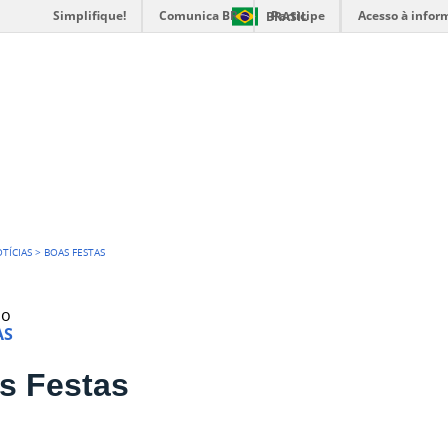
Simplifique!
Comunica BR
Participe
Acesso à infor
BRASIL
O DE CIÊNCIAS
TÍCIAS
>
BOAS FESTAS
do
AS
s Festas