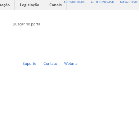
ACESSIBILIDADE
ALTO CONTRASTE
MAPA DO SITE
mação
Legislação
Canais
Buscar no portal
Buscar no portal
Twitter
Facebook
Suporte
Contato
Webmail