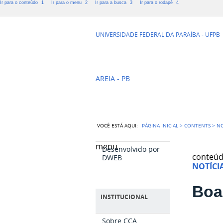
Ir para o conteúdo
1
Ir para o menu
2
Ir para a busca
3
Ir para o rodapé
4
CCA - CENTR
UNIVERSIDADE FEDERAL DA PARAÍBA - UFPB
AGRÁRIAS
AREIA - PB
VOCÊ ESTÁ AQUI:
PÁGINA INICIAL
>
CONTENTS
>
NO
menu
Desenvolvido por
conteú
DWEB
NOTÍCI
Boa
INSTITUCIONAL
Sobre CCA