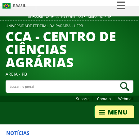
BRASIL
Simplifique!
ACESSIBILIDADE
ALTO CONTRASTE
MAPA DO SITE
Comunica BR
UNIVERSIDADE FEDERAL DA PARAÍBA - UFPB
CCA - CENTRO DE
Participe
CIÊNCIAS
Acesso à informação
AGRÁRIAS
Legislação
Canais
AREIA - PB
Buscar no portal
Bus
Suporte
Contato
Webmail
NOTÍCIAS