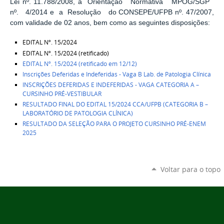
Lei nº. 11.788/2008, a Orientação Normativa MPOG/SGP
nº. 4/2014 e a Resolução do CONSEPE/UFPB nº. 47/2007,
com validade de 02 anos, bem como as seguintes disposições:
EDITAL Nº. 15/2024
EDITAL Nº. 15/2024 (retificado)
EDITAL Nº. 15/2024 (retificado em 12/12)
Inscrições Deferidas e Indeferidas - Vaga B Lab. de Patologia Clínica
INSCRIÇÕES DEFERIDAS E INDEFERIDAS - VAGA CATEGORIA A –
CURSINHO PRÉ-VESTIBULAR
RESULTADO FINAL DO EDITAL 15/2024 CCA/UFPB (CATEGORIA B –
LABORATÓRIO DE PATOLOGIA CLÍNICA)
RESULTADO DA SELEÇÃO PARA O PROJETO CURSINHO PRÉ-ENEM
2025
Voltar para o topo