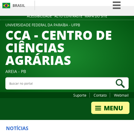
BRASIL
Simplifique!
ACESSIBILIDADE
ALTO CONTRASTE
MAPA DO SITE
Comunica BR
UNIVERSIDADE FEDERAL DA PARAÍBA - UFPB
CCA - CENTRO DE
Participe
CIÊNCIAS
Acesso à informação
AGRÁRIAS
Legislação
Canais
AREIA - PB
Buscar no portal
Bus
Suporte
Contato
Webmail
NOTÍCIAS