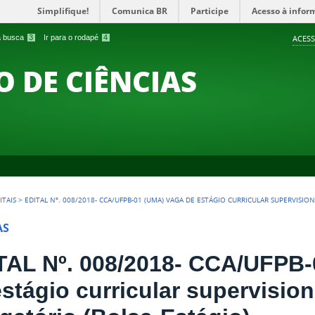
Simplifique!
Comunica BR
Participe
Acesso à infor
 a busca
3
Ir para o rodapé
4
ACESS
O DE CIÊNCIAS
ITAIS
>
EDITAL Nº. 008/2018- CCA/UFPB-01 (UMA) VAGA DE ESTÁGIO CURRICULAR SUPERVISI
AS
TAL Nº. 008/2018- CCA/UFPB-
estágio curricular supervisio