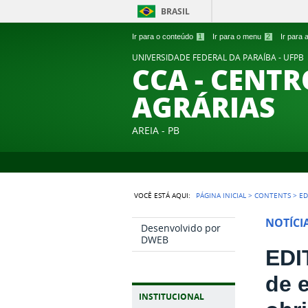
BRASIL
Ir para o conteúdo
1
Ir para o menu
2
Ir para
UNIVERSIDADE FEDERAL DA PARAÍBA - UFPB
CCA - CENTR
AGRÁRIAS
AREIA - PB
VOCÊ ESTÁ AQUI:
PÁGINA INICIAL
>
CONTENTS
>
ED
NOTÍCI
Desenvolvido por
DWEB
EDI
de 
INSTITUCIONAL