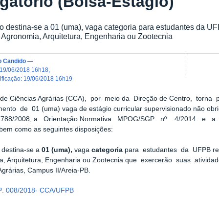
igatório (Bolsa-Estágio)
o destina-se a 01 (uma), vaga categoria para estudantes da U
 Agronomia, Arquitetura, Engenharia ou Zootecnia
o Candido
—
19/06/2018 16h18
,
dificação
:
19/06/2018 16h19
 de Ciências Agrárias (CCA), por meio da Direção de Centro, torna
ento de 01 (uma) vaga de estágio curricular supervisionado não obrig
11.788/2008, a Orientação Normativa MPOG/SGP nº. 4/2014 e 
bem como as seguintes disposições:
 destina-se a
01 (uma),
vaga
categoria
para estudantes da UFPB reg
a, Arquitetura, Engenharia ou Zootecnia que exercerão suas ativid
Agrárias, Campus II/Areia-PB.
º. 008/2018- CCA/UFPB