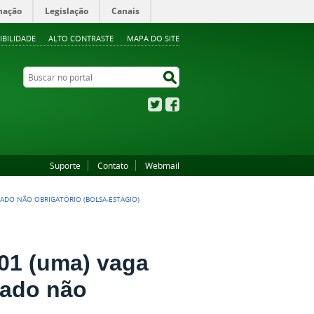
mação
Legislação
Canais
IBILIDADE
ALTO CONTRASTE
MAPA DO SITE
Buscar no portal
Buscar no portal
Twitter
Facebook
Suporte
Contato
Webmail
ONADO NÃO OBRIGATÓRIO (BOLSA-ESTÁGIO)
01 (uma) vaga
nado não