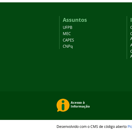
Assuntos
UFPB
MEC
A
CAPES
CNPq
Desenvolvido com o CMS de código aberto
Pl