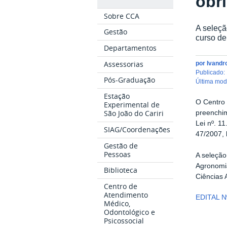
obr
Sobre CCA
A seleçã
Gestão
curso de
Departamentos
Assessorias
por
Ivandr
publicado
:
Pós-Graduação
última mo
Estação
O Centro
Experimental de
São João do Cariri
preenchim
Lei nº. 
SIAG/Coordenações
47/2007, 
Gestão de
Pessoas
A seleção
Agronomi
Biblioteca
Ciências 
Centro de
Atendimento
EDITAL N
Médico,
Odontológico e
Psicossocial