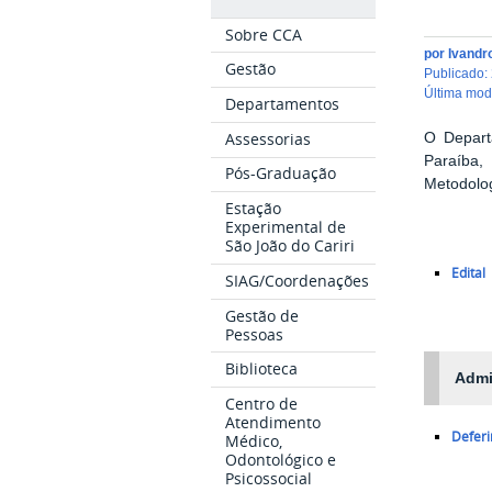
Sobre CCA
por
Ivandr
Gestão
publicado
:
última mo
Departamentos
Assessorias
O Depart
Paraíba,
Pós-Graduação
Metodolog
Estação
Experimental de
São João do Cariri
Edital
SIAG/Coordenações
Gestão de
Pessoas
Biblioteca
Admi
Centro de
Atendimento
Deferi
Médico,
Odontológico e
Psicossocial