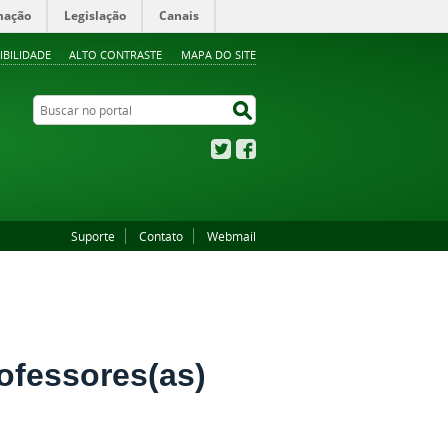
mação
Legislação
Canais
IBILIDADE
ALTO CONTRASTE
MAPA DO SITE
Buscar no portal
Buscar no portal
Twitter
Facebook
Suporte
Contato
Webmail
ofessores(as)