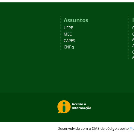
Assuntos
UFPB
MEC
A
CAPES
CNPq
Desenvolvido com o CMS de código aberto
Pl