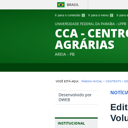
BRASIL
Ir para o conteúdo
1
Ir para o menu
2
Ir para
UNIVERSIDADE FEDERAL DA PARAÍBA - UFPB
CCA - CENTR
AGRÁRIAS
AREIA - PB
VOCÊ ESTÁ AQUI:
PÁGINA INICIAL
>
CONTENTS
>
ED
NOTÍCI
Desenvolvido por
DWEB
Edi
Vol
INSTITUCIONAL